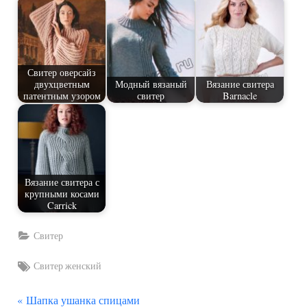
Свитер оверсайз
двухцветным
Модный вязаный
Вязание свитера
патентным узором
свитер
Barnacle
Вязание свитера с
крупными косами
Carrick
Свитер
Tags:
Свитер женский
П
Навигация
Шапка ушанка спицами