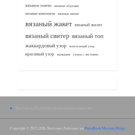
вязаное пончо
вязаные игрушки
вязаные комплекты
вязаные шапки
вязаный жакет
вязаный жилет
вязаный свитер
вязаный топ
жаккардовый узор
жемчужный узор
красивый узор
узоры с листьями
малышам
Контакты
Политика конфиденциальности
Copyright © 2012-2026 Хитсовет.
Работает на
PressBook Masonry Blogs