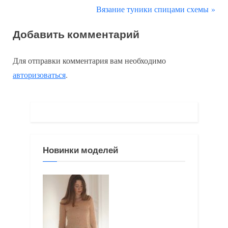
р
С
Вязание туники спицами схемы
по
е
л
Добавить комментарий
д
е
записям
ы
д
Для отправки комментария вам необходимо
д
у
авторизоваться
.
у
ю
щ
щ
а
а
я
я
з
з
Новинки моделей
а
а
п
п
и
и
с
с
ь
ь
:
: