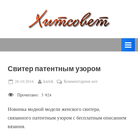
Skip
to
content
вязание
Х
спицами,
и
вязание
т
крючком,
модные
с
вязаные
Свитер патентным узором
о
модели
с
в
Posted
By
к
26.10.2016
knitik
Комментариев
нет
пошаговым
on
записи
е
описанием
Прочитано:
3 924
Свитер
т
и
патентным
схемами.
Новинка модной модели женского свитера,
узором
связанного патентным узором с бесплатным описанием
вязания.