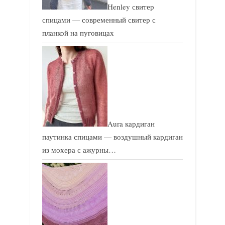
Henley свитер
спицами — современный свитер с
планкой на пуговицах
Aura кардиган
паутинка спицами — воздушный кардиган
из мохера с ажурны…