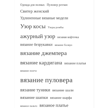
Одежда для полных
Пуловер реглан
Свитер женский
Удлиненные вязаные модели
Узор косы
Узоры ромбы
ажурный узор
вязаная кофточка
вязание безрукавки
вязание болеро
вязание джемпера
вязание кардигана
вязание платья
вязание пончо
вязание пуловера
вязание туники
вязание шали
вязание шапки
вязание шарфа
вязаное платье
вязаное пальто