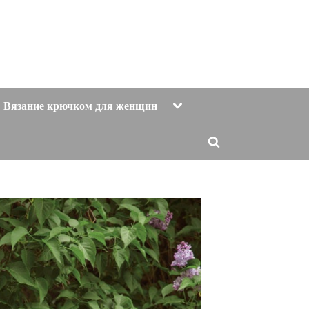
Toggle
Вязание крючком для женщин
sub-
menu
Toggle
search
form