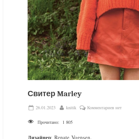
Свитер Marley
Posted
By
к
26.01.2023
knitik
Комментариев
нет
on
записи
Прочитано:
1 805
Свитер
Marley
Дизайнер
: Renate Vognsen.