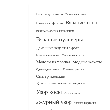
Вяжем девочкам
Вяжем мальчикам
Вязание топа
Вязание кофточки
Вязаные модели с капюшоном
Вязаные пуловеры
Домашние рецепты с фото
Модели из мохера
Модели из меланжа
Модели из хлопка
Модные жакеты
Одежда для полных
Пуловер реглан
Свитер женский
Удлиненные вязаные модели
Узор косы
Узоры ромбы
ажурный узор
вязаная кофточка