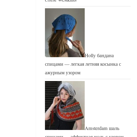
Holly бандана
спицами — легкая летняя косынка с
ажурным узором
Amsterdam шаль
спицами — эффектная шаль с узором