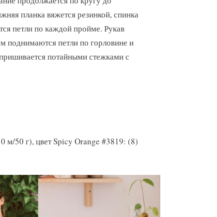
ание продолжается по кругу до
ижняя планка вяжется резинкой, спинка
тся петли по каждой пройме. Рукав
тем поднимаются петли по горловине и
й пришивается потайными стежками с
 м/50 г), цвет Spicy Orange #3819: (8)