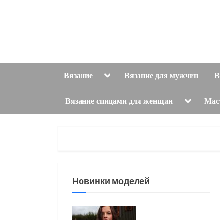
Skip
to
content
Toggle
Вязание
Вязание для мужчин
В
sub-
menu
Toggle
Вязание спицами для женщин
Мас
sub-
menu
Новинки моделей