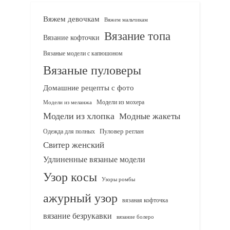
Вяжем девочкам
Вяжем мальчикам
Вязание топа
Вязание кофточки
Вязаные модели с капюшоном
Вязаные пуловеры
Домашние рецепты с фото
Модели из мохера
Модели из меланжа
Модели из хлопка
Модные жакеты
Одежда для полных
Пуловер реглан
Свитер женский
Удлиненные вязаные модели
Узор косы
Узоры ромбы
ажурный узор
вязаная кофточка
вязание безрукавки
вязание болеро