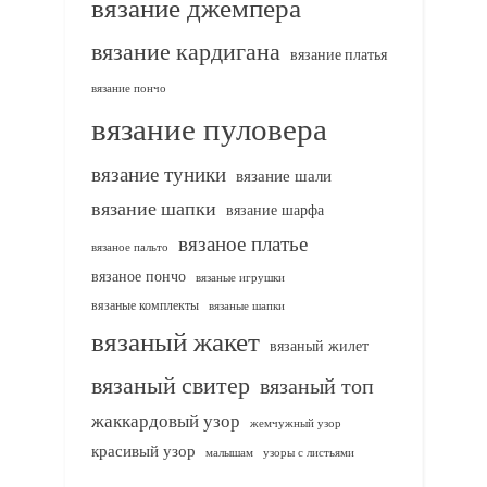
вязание джемпера
вязание кардигана
вязание платья
вязание пончо
вязание пуловера
вязание туники
вязание шали
вязание шапки
вязание шарфа
вязаное платье
вязаное пальто
вязаное пончо
вязаные игрушки
вязаные комплекты
вязаные шапки
вязаный жакет
вязаный жилет
вязаный свитер
вязаный топ
жаккардовый узор
жемчужный узор
красивый узор
узоры с листьями
малышам