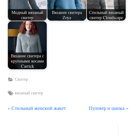
Модный вязаный
Вязание свитера
Стильный вязаный
свитер
Zoya
свитер Cloudscape
Вязание свитера с
крупными косами
Carrick
Свитер
Tags:
вязаный свитер
П
С
Навигация
Стильный женский жакет
Пуловер и шапка
р
л
по
е
е
д
д
записям