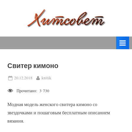
Skip
to
content
вязание
Х
спицами,
и
вязание
т
крючком,
модные
с
вязаные
Свитер кимоно
о
модели
с
в
Posted
By
20.12.2018
knitik
пошаговым
on
е
описанием
Прочитано:
3 730
т
и
схемами.
Модная модель женского свитера кимоно со
звездочками и пошаговым бесплатным описанием
вязания.