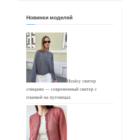
ы
у
д
ю
Новинки моделей
у
щ
щ
а
а
я
я
з
з
а
а
п
п
и
Henley свитер
и
с
спицами — современный свитер с
с
ь
планкой на пуговицах
ь
:
: