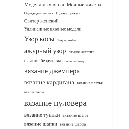
Модели из хлопка
Модные жакеты
Одежда для полных
Пуловер реглан
Свитер женский
Удлиненные вязаные модели
Узор косы
Узоры ромбы
ажурный узор
вязаная кофточка
вязание безрукавки
вязание болеро
вязание джемпера
вязание кардигана
вязание платья
вязание пончо
вязание пуловера
вязание туники
вязание шали
вязание шапки
вязание шарфа