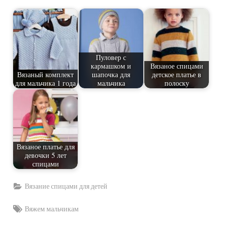
Пуловер с
кармашком и
Вязаное спицами
Вязаный комплект
шапочка для
детское платье в
для мальчика 1 года
мальчика
полоску
Вязаное платье для
девочки 5 лет
спицами
Вязание спицами для детей
Tags:
Вяжем мальчикам