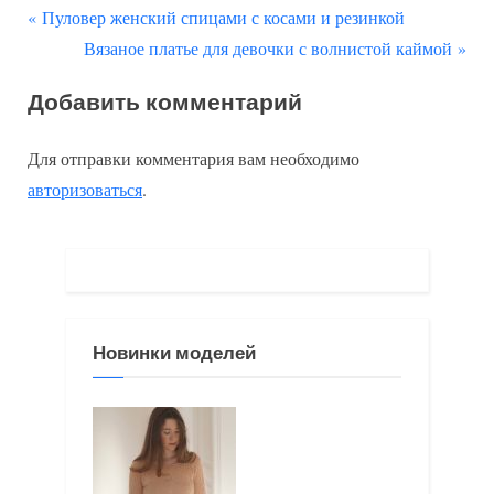
П
Навигация
Пуловер женский спицами с косами и резинкой
р
С
Вязаное платье для девочки с волнистой каймой
по
е
л
Добавить комментарий
д
е
записям
ы
д
Для отправки комментария вам необходимо
д
у
авторизоваться
.
у
ю
щ
щ
а
а
я
я
з
з
Новинки моделей
а
а
п
п
и
и
с
с
ь
ь