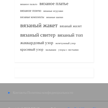
вязаное платье
вязаное пальто
вязаное пончо
вязаные игрушки
вязаные комплекты
вязаные шапки
вязаный жакет
вязаный жилет
вязаный свитер
вязаный топ
жаккардовый узор
жемчужный узор
красивый узор
узоры с листьями
малышам
Контакты
Политика конфиденциальности