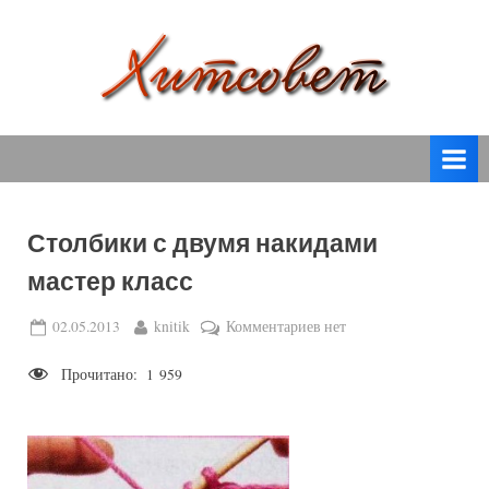
Skip
to
content
вязание
Х
спицами,
и
вязание
т
крючком,
модные
с
вязаные
Столбики с двумя накидами
о
модели
мастер класс
с
в
пошаговым
е
Posted
By
к
02.05.2013
knitik
Комментариев
нет
описанием
on
записи
т
и
Прочитано:
1 959
Столбики
схемами.
с
двумя
накидами
мастер