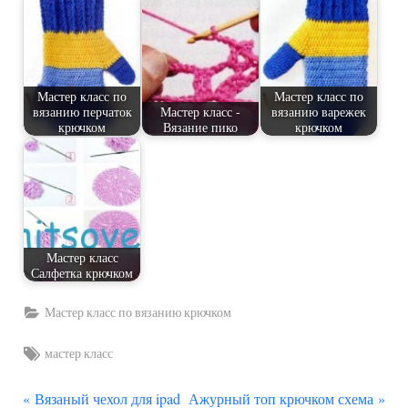
Мастер класс по
Мастер класс по
вязанию перчаток
Мастер класс -
вязанию варежек
крючком
Вязание пико
крючком
Мастер класс
Салфетка крючком
Мастер класс по вязанию крючком
Tags:
мастер класс
П
С
Навигация
Вязаный чехол для ipad
Ажурный топ крючком схема