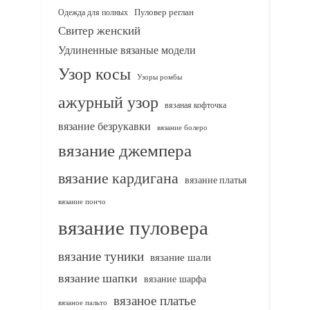
Одежда для полных
Пуловер реглан
Свитер женский
Удлиненные вязаные модели
Узор косы
Узоры ромбы
ажурный узор
вязаная кофточка
вязание безрукавки
вязание болеро
вязание джемпера
вязание кардигана
вязание платья
вязание пончо
вязание пуловера
вязание туники
вязание шали
вязание шапки
вязание шарфа
вязаное платье
вязаное пальто