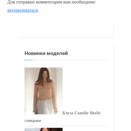
Для отправки комментария вам необходимо
д
у
авторизоваться
.
у
ю
щ
щ
а
а
я
я
з
з
Новинки моделей
а
а
п
п
и
и
с
с
ь
ь
:
:
Блуза Camille Shells
спицами