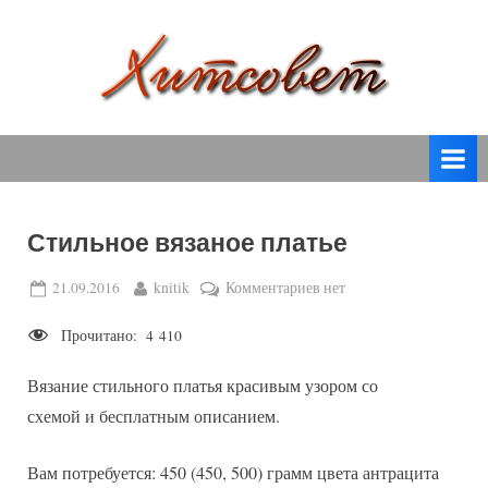
Skip
to
content
вязание
Х
спицами,
и
вязание
т
крючком,
модные
с
вязаные
Стильное вязаное платье
о
модели
с
в
Posted
By
к
21.09.2016
knitik
Комментариев
нет
пошаговым
on
записи
е
описанием
Прочитано:
4 410
Стильное
т
и
вязаное
схемами.
Вязание стильного платья красивым узором со
платье
схемой и бесплатным описанием.
Вам потребуется: 450 (450, 500) грамм цвета антрацита