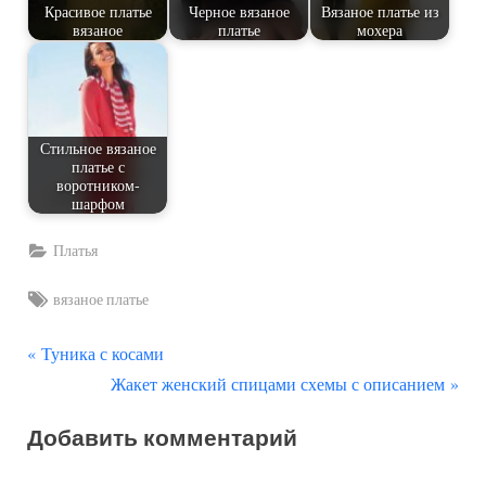
Красивое платье
Черное вязаное
Вязаное платье из
вязаное
платье
мохера
Стильное вязаное
платье с
воротником-
шарфом
Платья
Tags:
вязаное платье
П
Навигация
Туника с косами
р
С
Жакет женский спицами схемы с описанием
по
е
л
Добавить комментарий
д
е
записям
ы
д