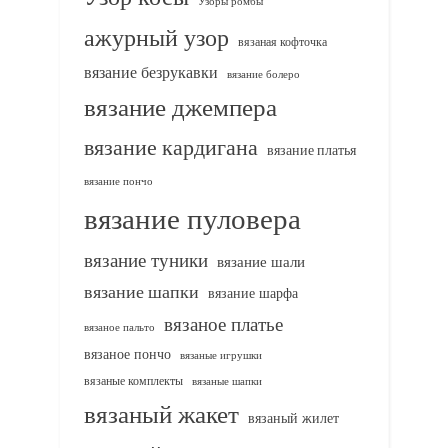
Узоры ромбы
ажурный узор
вязаная кофточка
вязание безрукавки
вязание болеро
вязание джемпера
вязание кардигана
вязание платья
вязание пончо
вязание пуловера
вязание туники
вязание шали
вязание шапки
вязание шарфа
вязаное платье
вязаное пальто
вязаное пончо
вязаные игрушки
вязаные комплекты
вязаные шапки
вязаный жакет
вязаный жилет