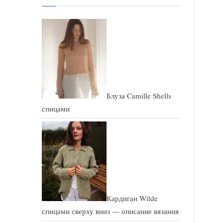
а
п
п
и
и
с
с
ь
ь
:
:
Блуза Camille Shells
спицами
Кардиган Wilde
спицами сверху вниз — описание вязания