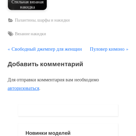
Стильная вязаная
накидка
Палантины, шарфы и накидки
Tags:
Вязание накидки
П
С
Навигация
Свободный джемпер для женщин
Пуловер кимоно
р
л
по
Добавить комментарий
е
е
д
д
записям
Для отправки комментария вам необходимо
ы
у
авторизоваться
.
д
ю
у
щ
щ
а
а
я
я
з
Новинки моделей
з
а