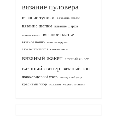
вязание пуловера
вязание туники
вязание шали
вязание шапки
вязание шарфа
вязаное платье
вязаное пальто
вязаное пончо
вязаные игрушки
вязаные комплекты
вязаные шапки
вязаный жакет
вязаный жилет
вязаный свитер
вязаный топ
жаккардовый узор
жемчужный узор
красивый узор
узоры с листьями
малышам