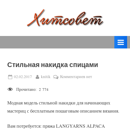
Skip
to
content
вязание
Х
спицами,
и
вязание
т
крючком,
модные
с
вязаные
Стильная накидка спицами
о
модели
с
в
Posted
By
к
02.02.2017
knitik
Комментариев
нет
пошаговым
on
записи
е
описанием
Прочитано:
2 774
Стильная
т
и
накидка
схемами.
Модная модель стильной накидки для начинающих
спицами
мастериц с бесплатным пошаговым описанием вязания.
Вам потребуется: пряжа LANGYARNS ALPACA