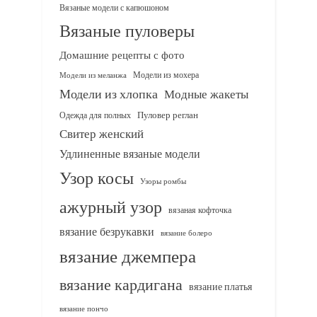
Вязаные модели с капюшоном
Вязаные пуловеры
Домашние рецепты с фото
Модели из мохера
Модели из меланжа
Модели из хлопка
Модные жакеты
Одежда для полных
Пуловер реглан
Свитер женский
Удлиненные вязаные модели
Узор косы
Узоры ромбы
ажурный узор
вязаная кофточка
вязание безрукавки
вязание болеро
вязание джемпера
вязание кардигана
вязание платья
вязание пончо