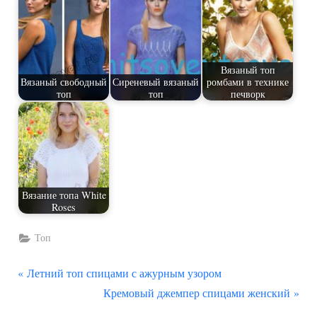
Вязаный топ
Вязаный свободный
Сиреневый вязаный
ромбами в технике
топ
топ
печворк
Вязание топа White
Roses
Топ
П
Навигация
Летний топ спицами с ажурным узором
р
С
Кремовый джемпер спицами женский
по
е
л