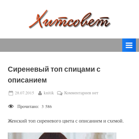
Skip
to
content
вязание
Х
спицами,
и
вязание
т
крючком,
модные
с
вязаные
Сиреневый топ спицами с
о
модели
описанием
с
в
пошаговым
е
Posted
By
к
28.07.2015
knitik
Комментариев
нет
описанием
on
записи
т
и
Прочитано:
3 586
Сиреневый
схемами.
топ
Женский топ сиреневого цвета с описанием и схемой.
спицами
с
описанием