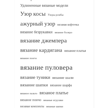
Удлиненные вязаные модели
Узор косы
Узоры ромбы
ажурный узор
вязаная кофточка
вязание безрукавки
вязание болеро
вязание джемпера
вязание кардигана
вязание платья
вязание пончо
вязание пуловера
вязание туники
вязание шали
вязание шапки
вязание шарфа
вязаное платье
вязаное пальто
вязаное пончо
вязаные игрушки
вязаные комплекты
вязаные шапки