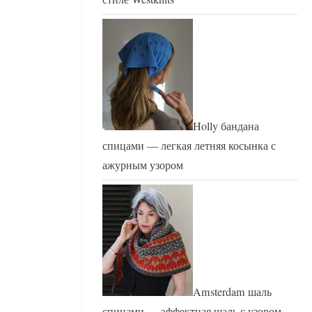
Holly бандана
спицами — легкая летняя косынка с
ажурным узором
Amsterdam шаль
спицами — эффектная шаль с узором