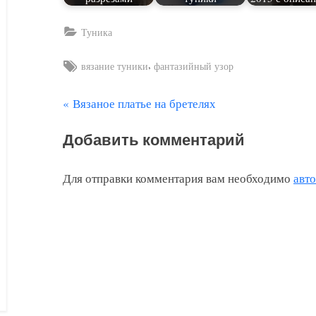
Туника
Tags:
,
вязание туники
фантазийный узор
П
Вязаное платье на бретелях
Навигация
р
по
Добавить комментарий
е
д
записям
Для отправки комментария вам необходимо
авт
ы
д
у
щ
а
я
з