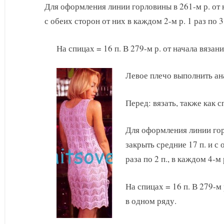
Для оформления линии горловины в 261-м р. от н
с обеих сторон от них в каждом 2-м р. 1 раз по 3 п.
На спицах = 16 п. В 279-м р. от начала вязан
Левое плечо выполнить ан
Перед: вязать, также как с
Для оформления линии горл
закрыть средние 17 п. и с 
раза по 2 п., в каждом 4-м р
На спицах = 16 п. В 279-м 
в одном ряду.