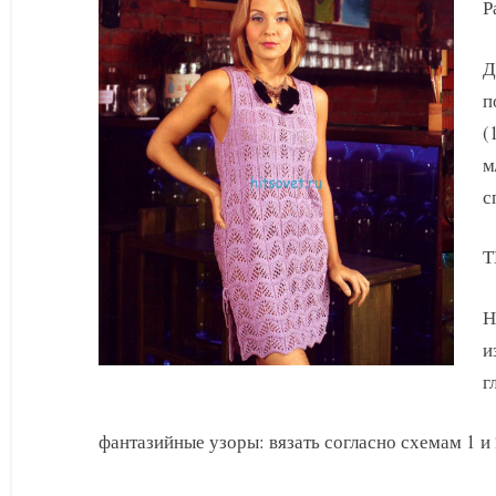
спицами
Р
Д
п
(
м
с
Т
Н
и
г
фантазийные узоры: вязать согласно схемам 1 и 