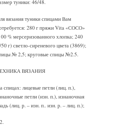
азмер туники: 46/48.
ля вязания туники спицами Вам
отребуется: 280 г пряжи Vita «СОСО»
100 % мерсеризованного хлопка; 240
/50 г) светло-сиреневого цвета (3869);
пицы № 2,5; круговые спицы №2.5.
ЕХНИКА ВЯЗАНИЯ
а спицах: лицевые петли (лиц. п.),
знаночные петли (изн. п.), изнаночная
ладь (лиц. р. – изн. п.. изн. р. – лиц. п.);
2.