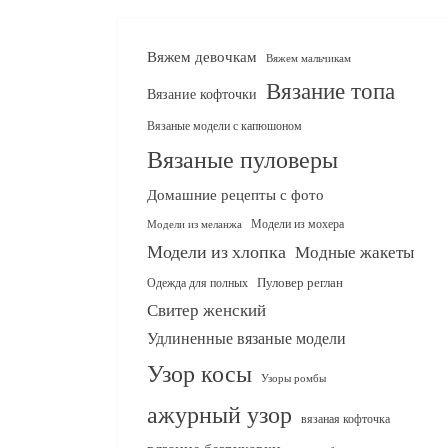
Вяжем девочкам
Вяжем мальчикам
Вязание топа
Вязание кофточки
Вязаные модели с капюшоном
Вязаные пуловеры
Домашние рецепты с фото
Модели из мохера
Модели из меланжа
Модели из хлопка
Модные жакеты
Одежда для полных
Пуловер реглан
Свитер женский
Удлиненные вязаные модели
Узор косы
Узоры ромбы
ажурный узор
вязаная кофточка