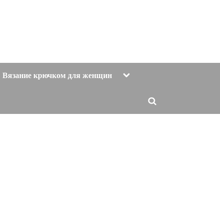
Toggle
Вязание крючком для женщин
sub-
menu
Toggle
search
form