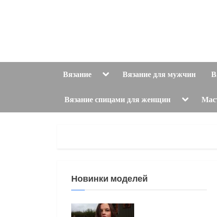
Skip
to
content
Toggle
Вязание
Вязание для мужчин
В
sub-
menu
Toggle
Вязание спицами для женщин
Мас
sub-
menu
Новинки моделей