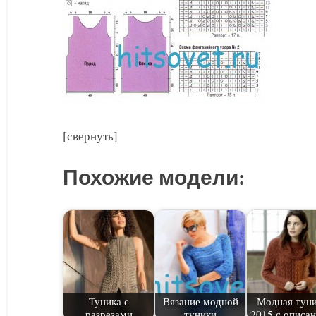
[свернуть]
Похожие модели:
Туника с
Вязание модной
Модная тун
разрезами
туники
2015 с описа