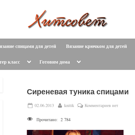
вязание
Х
спицами,
язание спицами для детей
Вязание крючком для детей
и
вязание
крючком,
т
Toggle
Toggle
тер класс
Готовим дома
sub-
sub-
модные
menu
menu
с
вязаные
модели
о
Сиреневая туника спицами
с
пошаговым
в
Posted
By
к
02.06.2013
knitik
Комментариев
нет
описанием
on
записи
е
и
Прочитано:
2 784
Сиреневая
схемами.
т
туника