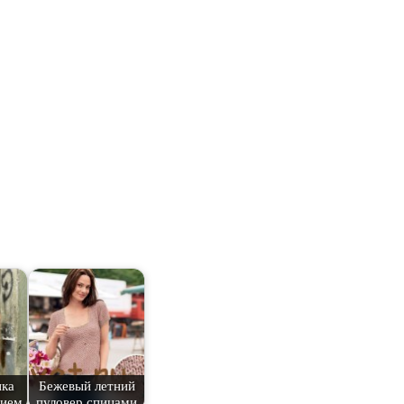
ика
Бежевый летний
нием
пуловер спицами