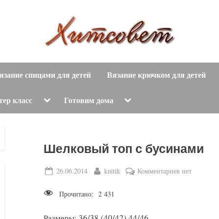
вязание
Х
спицами,
язание спицами для детей
Вязание крючком для детей
и
вязание
крючком,
т
Toggle
Toggle
тер класс
Готовим дома
sub-
sub-
модные
menu
menu
с
вязаные
модели
о
Шелковый топ с бусинами
с
пошаговым
в
Posted
By
к
26.06.2014
knitik
Комментариев
нет
описанием
on
записи
е
и
Прочитано:
2 431
Шелковый
схемами.
т
топ
Размеры: 36/38 (40/42) 44/46.