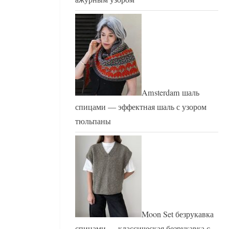
Amsterdam шаль
спицами — эффектная шаль с узором
тюльпаны
Moon Set безрукавка
спицами — классическая безрукавка с