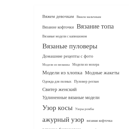
Вяжем девочкам
Вяжем мальчикам
Вязание топа
Вязание кофточки
Вязаные модели с капюшоном
Вязаные пуловеры
Домашние рецепты с фото
Модели из мохера
Модели из меланжа
Модели из хлопка
Модные жакеты
Одежда для полных
Пуловер реглан
Свитер женский
Удлиненные вязаные модели
Узор косы
Узоры ромбы
ажурный узор
вязаная кофточка