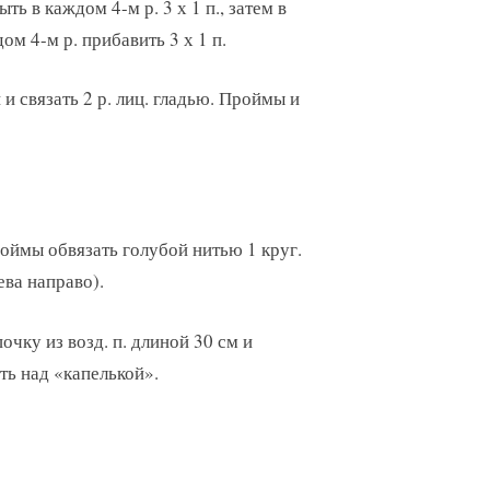
ыть в каждом 4-м р. 3 х 1 п., затем в
ом 4-м р. прибавить 3 х 1 п.
и связать 2 р. лиц. гладью. Проймы и
оймы обвязать голубой нитью 1 круг.
лева направо).
очку из возд. п. длиной 30 см и
ить над «капелькой».