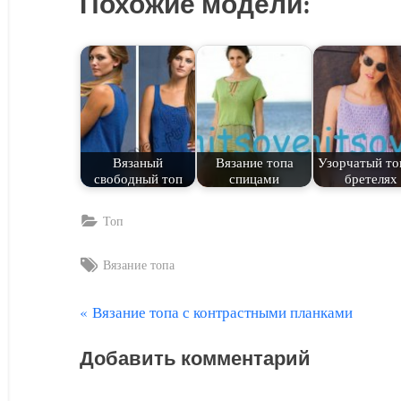
Похожие модели:
Вязаный
Вязание топа
Узорчатый то
свободный топ
спицами
бретелях
Топ
Tags:
Вязание топа
П
Вязание топа с контрастными планками
Навигация
р
по
Добавить комментарий
е
д
записям