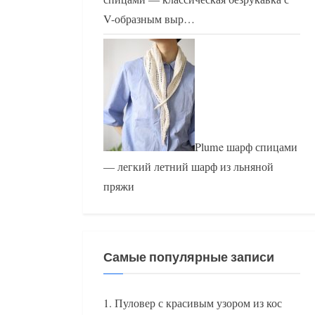
V-образным выр…
Plume шарф спицами
— легкий летний шарф из льняной
пряжи
Самые популярные записи
Пуловер с красивым узором из кос