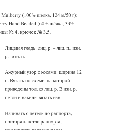
 Mulberry (100% шёлка, 124 м/50 г);
berry Hand Beaded (60% шёлка, 33%
пицы № 4; крючок № 3,5.
Лицевая гладь: лиц. р. – лиц. п., изн.
р. -изн. п.
Ажурный узор с косами: ширина 12
п. Вязать по схеме, на которой
приведены только лиц. р. В изн. р.
петли и накиды вязать изн.
Начинать с петель до раппорта,
повторять петли раппорта,
заканчивать петлями после