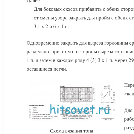
Далее
Для боковых скосов прибавить с обеих сторон
от смены узора закрыть для пройм с обеих сто
3,1 х 2 и 6 х 1 п.
Одновременно закрыть для выреза горловины сре
раздельно, при этом со стороны выреза горловин
1 п. и затем в каждом ряду 4 (3) 3 х 1 п. Через 
оставшиеся петли.
Пере
«кап
Для 
рабо
разд
Схема вязания топа