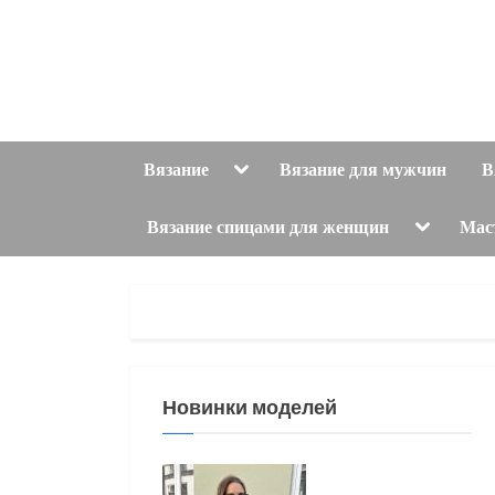
Skip
to
content
Toggle
Вязание
Вязание для мужчин
В
sub-
menu
Toggle
Вязание спицами для женщин
Мас
sub-
menu
Новинки моделей