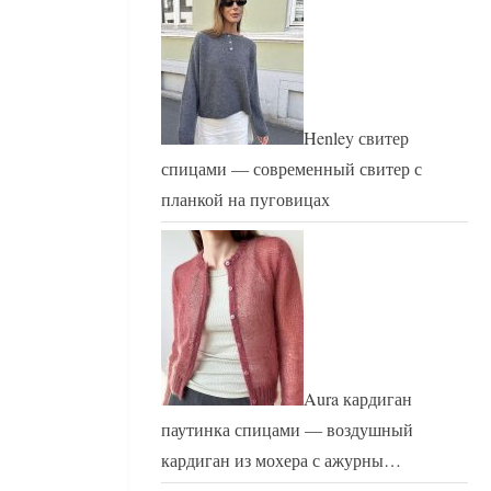
Henley свитер
спицами — современный свитер с
планкой на пуговицах
Aura кардиган
паутинка спицами — воздушный
кардиган из мохера с ажурны…