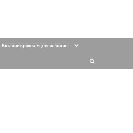
Toggle
Вязание крючком для женщин
sub-
menu
Toggle
search
form