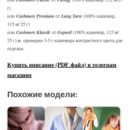
г)
или
Cashmere Premium
от
Lang Yarn
(100% кашемир,
115 м/ 25 г)
или
Cashmere Klassik
от
Gepard
(100% кашемир, 115 м/
25 г)
и
примерно 3-5 г кашемира контрастного цвета для
отделки.
Купить описание (PDF файл) в телеграм
магазине
Похожие модели: