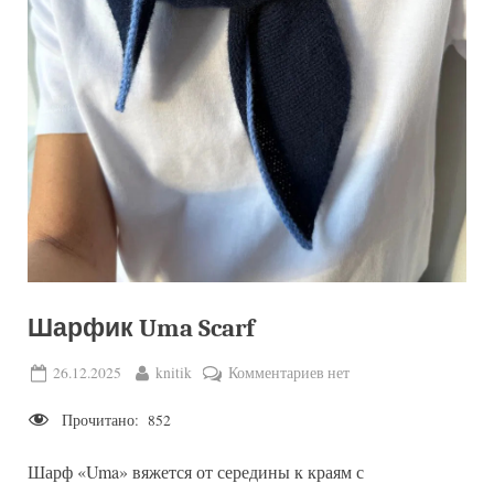
Шарфик Uma Scarf
Posted
By
к
26.12.2025
knitik
Комментариев
нет
on
записи
Прочитано:
852
Шарфик
Uma
Шарф «Uma» вяжется от середины к краям с
Scarf