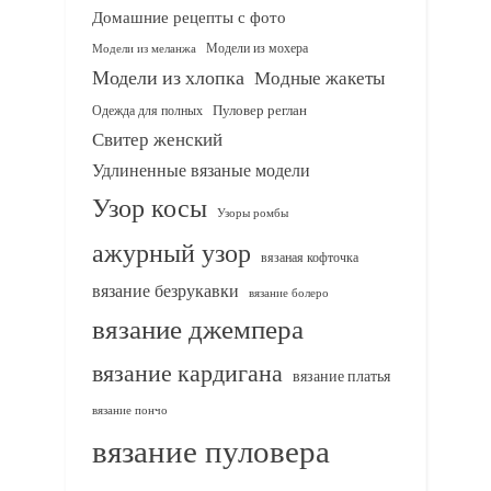
Домашние рецепты с фото
Модели из мохера
Модели из меланжа
Модели из хлопка
Модные жакеты
Одежда для полных
Пуловер реглан
Свитер женский
Удлиненные вязаные модели
Узор косы
Узоры ромбы
ажурный узор
вязаная кофточка
вязание безрукавки
вязание болеро
вязание джемпера
вязание кардигана
вязание платья
вязание пончо
вязание пуловера