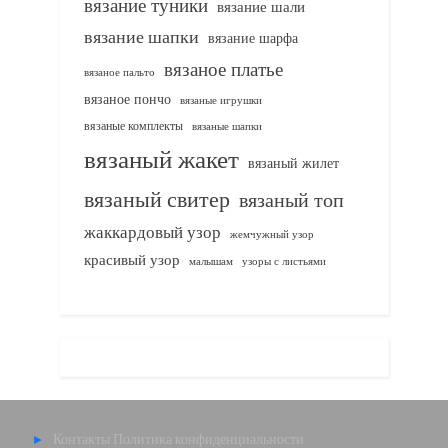
вязание туники
вязание шали
вязание шапки
вязание шарфа
вязаное платье
вязаное пальто
вязаное пончо
вязаные игрушки
вязаные комплекты
вязаные шапки
вязаный жакет
вязаный жилет
вязаный свитер
вязаный топ
жаккардовый узор
жемчужный узор
красивый узор
узоры с листьями
малышам
Контакты
Политика конфиденциальности