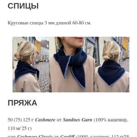
СПИЦЫ
Круговые спицы 3 мм длиной 60-80 см.
ПРЯЖА
50 (75) 125 г
Cashmere
от
Sandnes Garn
(100% кашемир,
110 м/ 25 г)
или
Cashmere Classic
от
Cardiff
(100% кашемир, 112 м/25