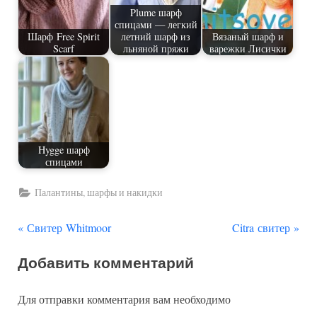
Plume шарф
спицами — легкий
Шарф Free Spirit
летний шарф из
Вязаный шарф и
Scarf
льняной пряжи
варежки Лисички
Hygge шарф
спицами
Палантины, шарфы и накидки
П
С
Навигация
Свитер Whitmoor
Citra свитер
р
л
по
Добавить комментарий
е
е
д
д
записям
Для отправки комментария вам необходимо
ы
у