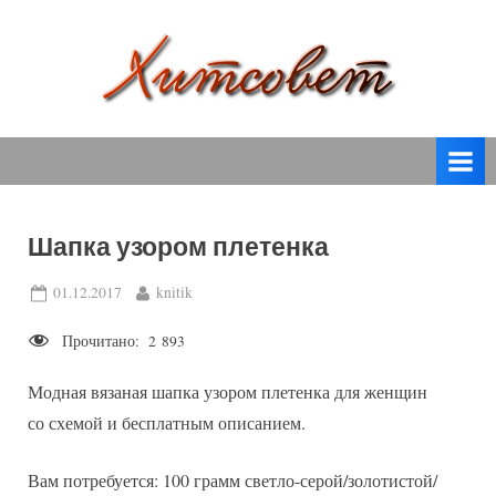
Skip
to
content
вязание
Х
спицами,
и
вязание
т
крючком,
модные
с
вязаные
Шапка узором плетенка
о
модели
с
в
Posted
By
01.12.2017
knitik
пошаговым
on
е
описанием
Прочитано:
2 893
т
и
схемами.
Модная вязаная шапка узором плетенка для женщин
со схемой и бесплатным описанием.
Вам потребуется: 100 грамм светло-серой/золотистой/