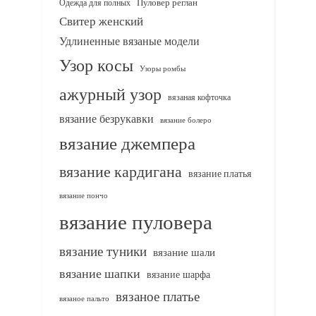
Одежда для полных
Пуловер реглан
Свитер женский
Удлиненные вязаные модели
Узор косы
Узоры ромбы
ажурный узор
вязаная кофточка
вязание безрукавки
вязание болеро
вязание джемпера
вязание кардигана
вязание платья
вязание пончо
вязание пуловера
вязание туники
вязание шали
вязание шапки
вязание шарфа
вязаное платье
вязаное пальто