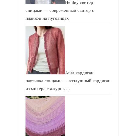
Henley свитер
с
с
спицами — современный свитер с
ь
ь
планкой на пуговицах
:
:
Aura кардиган
паутинка спицами — воздушный кардиган
из мохера с ажурны…