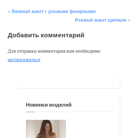
П
Навигация
Вязаный жакет с рукавами фонариками
р
С
Розовый жакет крючком
по
е
л
Добавить комментарий
д
е
записям
ы
д
Для отправки комментария вам необходимо
д
у
авторизоваться
.
у
ю
щ
щ
а
а
я
я
з
з
Новинки моделей
а
а
п
п
и
и
с
с