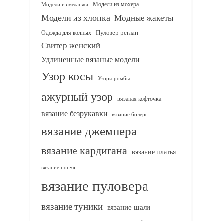
Модели из мохера
Модели из меланжа
Модели из хлопка
Модные жакеты
Одежда для полных
Пуловер реглан
Свитер женский
Удлиненные вязаные модели
Узор косы
Узоры ромбы
ажурный узор
вязаная кофточка
вязание безрукавки
вязание болеро
вязание джемпера
вязание кардигана
вязание платья
вязание пончо
вязание пуловера
вязание туники
вязание шали