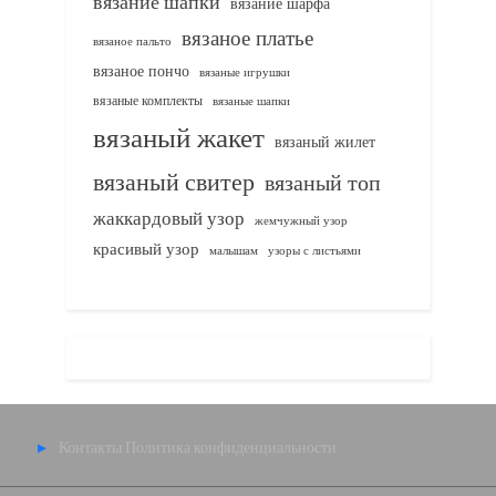
вязание шапки
вязание шарфа
вязаное платье
вязаное пальто
вязаное пончо
вязаные игрушки
вязаные комплекты
вязаные шапки
вязаный жакет
вязаный жилет
вязаный свитер
вязаный топ
жаккардовый узор
жемчужный узор
красивый узор
узоры с листьями
малышам
Контакты
Политика конфиденциальности