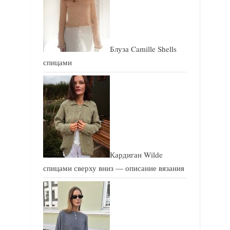
ь
ь
:
:
Блуза Camille Shells
спицами
Кардиган Wilde
спицами сверху вниз — описание вязания