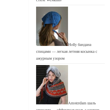
Holly бандана
спицами — легкая летняя косынка с
ажурным узором
Amsterdam шаль
спицами — эффектная шаль с узором