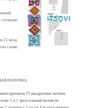
пряжей,
 согласно
з 21 возд.
й по схеме
ВАЯ ПОЛОЧКА.
жите крючком 25 квадратных мотива
схеме 1 и 1 треугольный мотив по
ме 2, причём с 1-го по 5-й ряды вяжите