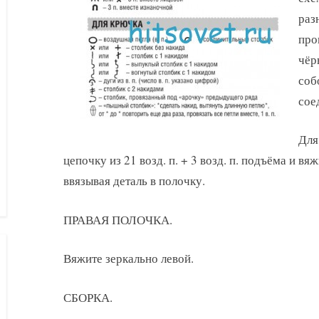
раз
про
чёр
соб
сое
Для
цепочку из 21 возд. п. + 3 возд. п. подъёма и вя
ввязывая деталь в полочку.
ПРАВАЯ ПОЛОЧКА.
Вяжите зеркально левой.
СБОРКА.