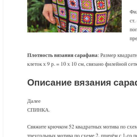
Фил
ст.
поп
пре
Плотность вязания сарафана
: Размер квадрат
клеток х 9 р. = 10 х 10 см, связано филейной сет
Описание вязания сар
Далее
СПИНКА.
Свяжите крючком 52 квадратных мотива по схем
треугольных мотива по схеме 2, причём с 1-го п