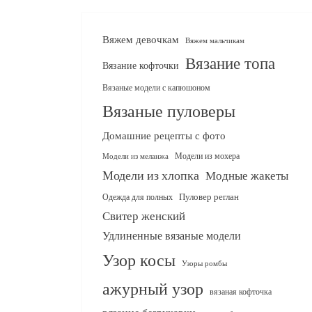
Вяжем девочкам
Вяжем мальчикам
Вязание топа
Вязание кофточки
Вязаные модели с капюшоном
Вязаные пуловеры
Домашние рецепты с фото
Модели из мохера
Модели из меланжа
Модели из хлопка
Модные жакеты
Одежда для полных
Пуловер реглан
Свитер женский
Удлиненные вязаные модели
Узор косы
Узоры ромбы
ажурный узор
вязаная кофточка