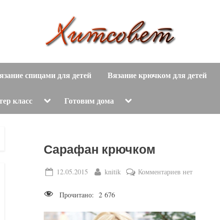
вязание
Х
спицами,
язание спицами для детей
Вязание крючком для детей
и
вязание
крючком,
т
Toggle
Toggle
тер класс
Готовим дома
sub-
sub-
модные
menu
menu
с
вязаные
модели
о
Сарафан крючком
с
пошаговым
в
Posted
By
к
12.05.2015
knitik
Комментариев
нет
описанием
on
записи
е
и
Прочитано:
2 676
Сарафан
схемами.
т
крючком