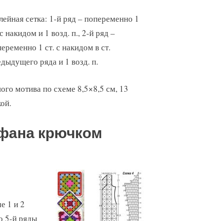
ейная сетка: 1-й ряд – попеременно 1
 с накидом и 1 возд. п., 2-й ряд –
еременно 1 ст. с накидом в ст.
дыдущего ряда и 1 возд. п.
ного мотива по схеме 8,5×8,5 см, 13
кой.
афана крючком
е 1 и 2
о 5-й ряды