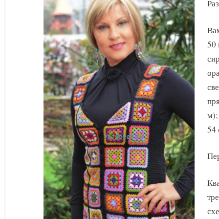
Раз
Вам
50 
сир
ора
све
пря
м);
54 
Пе
Ква
тре
схе