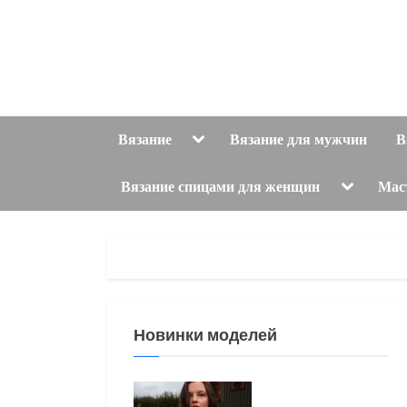
Skip
to
content
Toggle
Вязание
Вязание для мужчин
В
sub-
menu
Toggle
Вязание спицами для женщин
Мас
sub-
menu
Новинки моделей