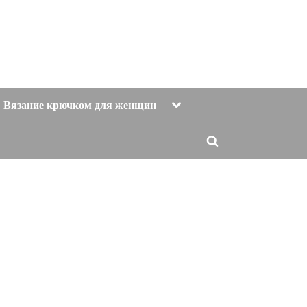
Toggle
Вязание крючком для женщин
sub-
menu
Toggle
search
form