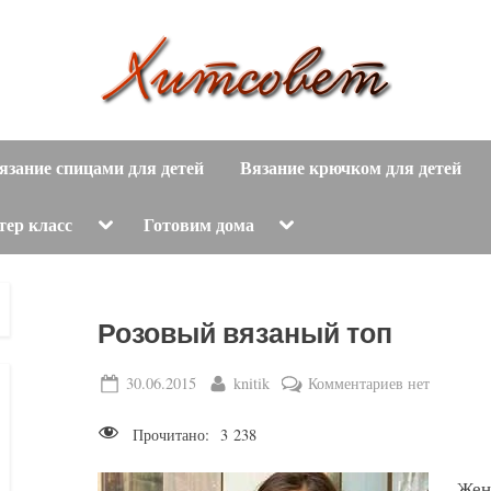
вязание
Х
спицами,
язание спицами для детей
Вязание крючком для детей
и
вязание
крючком,
т
Toggle
Toggle
тер класс
Готовим дома
sub-
sub-
модные
menu
menu
с
вязаные
модели
о
Розовый вязаный топ
с
пошаговым
в
Posted
By
к
30.06.2015
knitik
Комментариев
нет
описанием
on
записи
е
и
Прочитано:
3 238
Розовый
схемами.
т
вязаный
Жен