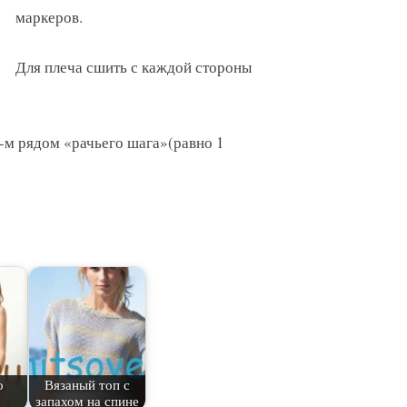
маркеров.
Для плеча сшить с каждой стороны
-м рядом «рачьего шага»(равно 1
о
Вязаный топ с
запахом на спине