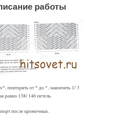
писание работы
, повторять от * до *, закончить 1/ 3
я равно 138/ 146 петель.
ппорт после кромочных.