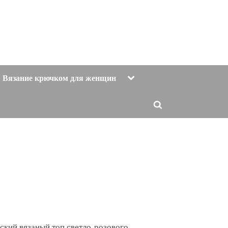
Toggle
Вязание крючком для женщин
sub-
menu
Toggle
search
form
ский вязаный топ светло-розового