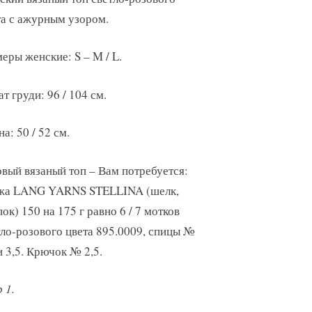
та с ажурным узором.
еры женские: S – M / L.
т груди: 96 / 104 см.
а: 50 / 52 см.
овый вязаный топ – Вам потребуется:
жа LANG YARNS STELLINA (шелк,
ок) 150 на 175 г равно 6 / 7 мотков
тло-розового цвета 895.0009, спицы №
и 3,5. Крючок № 2,5.
 1.