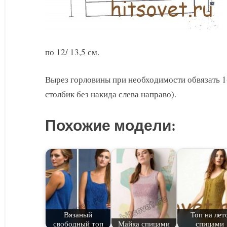
по 12/ 13,5 см.
Вырез горловины при необходимости обвязать 1
столбик без накида слева направо).
Похожие модели:
Вязаный
Топ на лет
свободный топ
Майка спицами
спицами