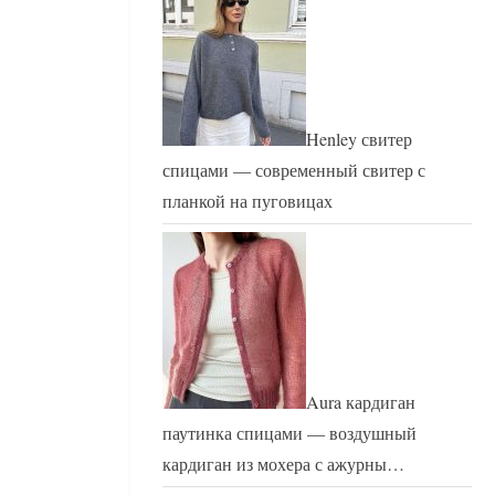
Henley свитер
спицами — современный свитер с
планкой на пуговицах
Aura кардиган
паутинка спицами — воздушный
кардиган из мохера с ажурны…