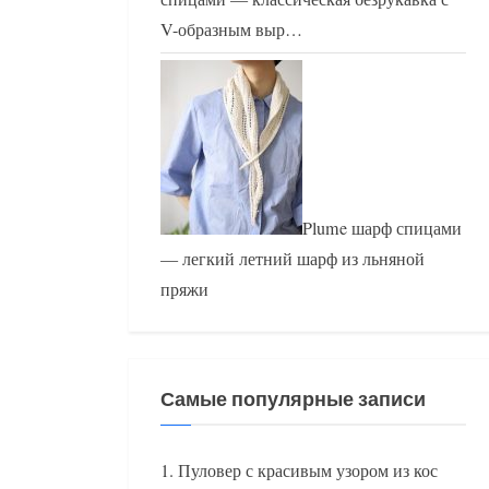
V-образным выр…
Plume шарф спицами
— легкий летний шарф из льняной
пряжи
Самые популярные записи
Пуловер с красивым узором из кос