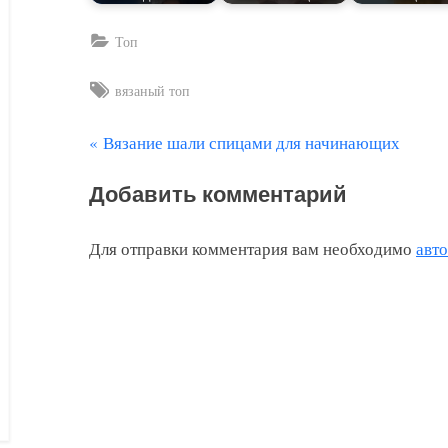
Топ
Tags:
вязаный топ
П
Вязание шали спицами для начинающих
Навигация
р
по
Добавить комментарий
е
д
записям
Для отправки комментария вам необходимо
авт
ы
д
у
щ
а
я
з