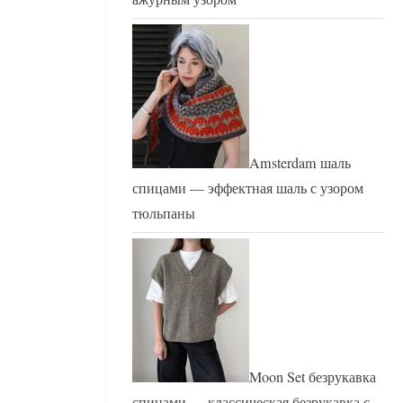
Amsterdam шаль
спицами — эффектная шаль с узором
тюльпаны
Moon Set безрукавка
спицами — классическая безрукавка с