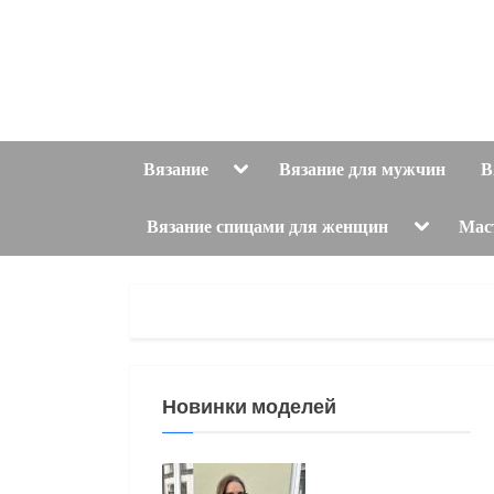
Skip
to
content
Toggle
Вязание
Вязание для мужчин
В
sub-
menu
Toggle
Вязание спицами для женщин
Мас
sub-
menu
Новинки моделей