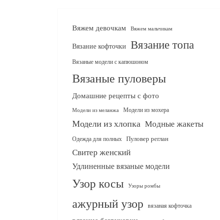
Вяжем девочкам
Вяжем мальчикам
Вязание топа
Вязание кофточки
Вязаные модели с капюшоном
Вязаные пуловеры
Домашние рецепты с фото
Модели из мохера
Модели из меланжа
Модели из хлопка
Модные жакеты
Одежда для полных
Пуловер реглан
Свитер женский
Удлиненные вязаные модели
Узор косы
Узоры ромбы
ажурный узор
вязаная кофточка