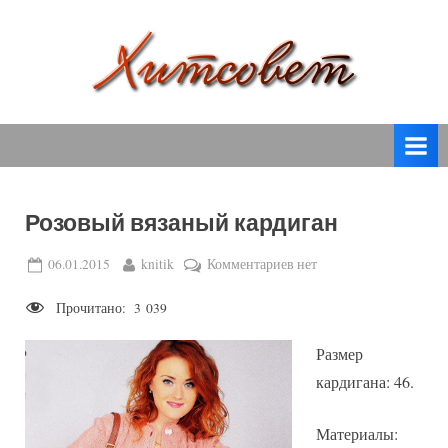
Skip
to
content
вязание
Х
спицами,
и
вязание
т
крючком,
модные
с
вязаные
Розовый вязаный кардиган
о
модели
с
в
Posted
By
к
06.01.2015
knitik
Комментариев
нет
пошаговым
on
записи
е
описанием
Прочитано:
3 039
Розовый
т
и
вязаный
схемами.
Размер
кардиган
кардигана: 46.
Материалы: