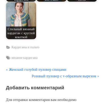
Стильный вязаный
кардиган с круглой
кокеткой
Кардиганы и пальто
Tags:
вязание кардигана
П
Навигация
Женский голубой пуловер спицами
р
С
Розовый пуловер с v-образным вырезом
по
е
л
Добавить комментарий
д
е
записям
ы
д
Для отправки комментария вам необходимо
д
у