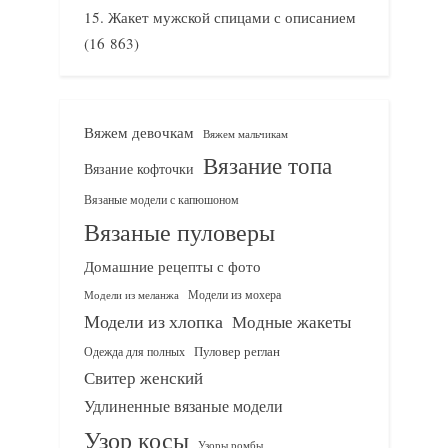
Жакет мужской спицами с описанием
(16 863)
Вяжем девочкам
Вяжем мальчикам
Вязание топа
Вязание кофточки
Вязаные модели с капюшоном
Вязаные пуловеры
Домашние рецепты с фото
Модели из мохера
Модели из меланжа
Модели из хлопка
Модные жакеты
Одежда для полных
Пуловер реглан
Свитер женский
Удлиненные вязаные модели
Узор косы
Узоры ромбы