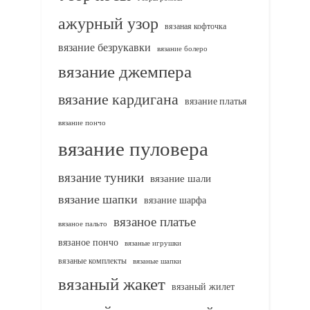
ажурный узор
вязаная кофточка
вязание безрукавки
вязание болеро
вязание джемпера
вязание кардигана
вязание платья
вязание пончо
вязание пуловера
вязание туники
вязание шали
вязание шапки
вязание шарфа
вязаное платье
вязаное пальто
вязаное пончо
вязаные игрушки
вязаные комплекты
вязаные шапки
вязаный жакет
вязаный жилет