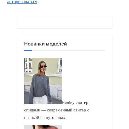
авторизоваться
.
у
ю
щ
щ
а
а
я
я
з
з
Новинки моделей
а
а
п
п
и
и
с
с
ь
ь
:
:
Henley свитер
спицами — современный свитер с
планкой на пуговицах