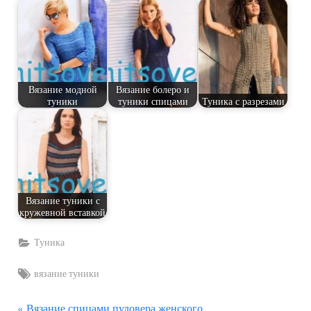
Вязание модной
Вязание болеро и
туники
туники спицами
Туника с разрезами
Вязание туники с
кружевной вставкой
Туника
Tags:
вязание туники
П
Вязание спицами пуловера женского