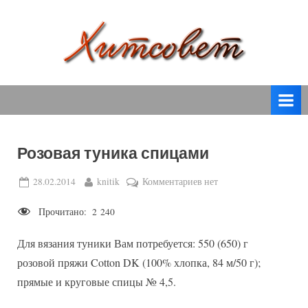
Skip
to
content
вязание
Х
спицами,
и
вязание
т
крючком,
модные
с
вязаные
Розовая туника спицами
о
модели
с
в
Posted
By
к
28.02.2014
knitik
Комментариев
нет
пошаговым
on
записи
е
описанием
Прочитано:
2 240
Розовая
т
и
туника
схемами.
Для вязания туники Вам потребуется: 550 (650) г
спицами
розовой пряжи Cotton DK (100% хлопка, 84 м/50 г);
прямые и круговые спицы № 4,5.