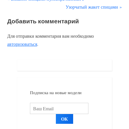
Навигация
р
С
Узорчатый жакет спицами
по
е
л
Добавить комментарий
д
е
записям
ы
д
Для отправки комментария вам необходимо
д
у
авторизоваться
.
у
ю
щ
щ
а
а
я
я
з
з
а
а
Подписка на новые модели
п
п
и
и
с
с
ь
ь
:
: