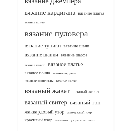
вязание джемпера
вязание кардигана
вязание платья
вязание пончо
вязание пуловера
вязание туники
вязание шали
вязание шапки
вязание шарфа
вязаное платье
вязаное пальто
вязаное пончо
вязаные игрушки
вязаные комплекты
вязаные шапки
вязаный жакет
вязаный жилет
вязаный свитер
вязаный топ
жаккардовый узор
жемчужный узор
красивый узор
узоры с листьями
малышам