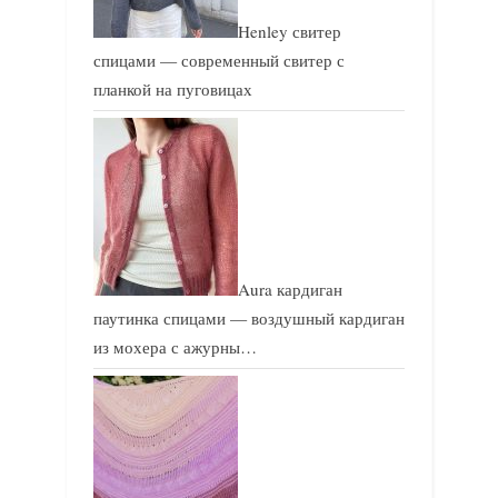
Henley свитер
спицами — современный свитер с
планкой на пуговицах
Aura кардиган
паутинка спицами — воздушный кардиган
из мохера с ажурны…