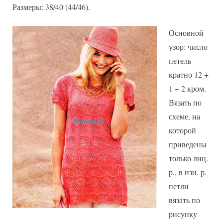
Размеры: 38/40 (44/46).
Основной
узор: число
петель
кратно 12 +
1 + 2 кром.
Вязать по
схеме, на
которой
приведены
только лиц.
р., в изн. р.
петли
вязать по
рисунку