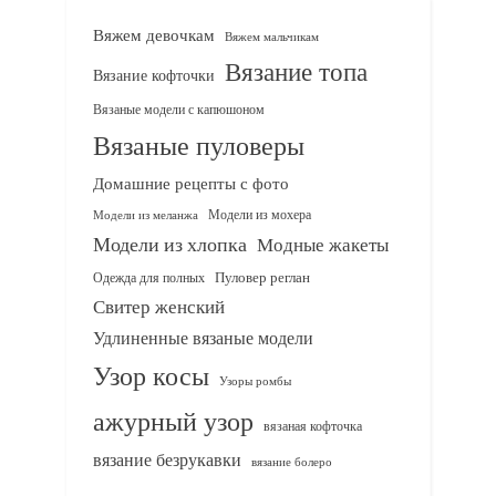
Вяжем девочкам
Вяжем мальчикам
Вязание топа
Вязание кофточки
Вязаные модели с капюшоном
Вязаные пуловеры
Домашние рецепты с фото
Модели из мохера
Модели из меланжа
Модели из хлопка
Модные жакеты
Одежда для полных
Пуловер реглан
Свитер женский
Удлиненные вязаные модели
Узор косы
Узоры ромбы
ажурный узор
вязаная кофточка
вязание безрукавки
вязание болеро