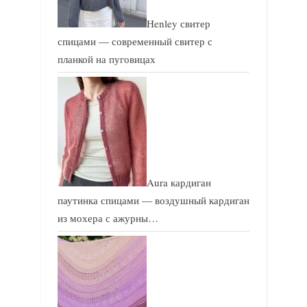
и
и
Henley свитер
с
с
спицами — современный свитер с
ь
ь
планкой на пуговицах
:
:
Aura кардиган
паутинка спицами — воздушный кардиган
из мохера с ажурны…