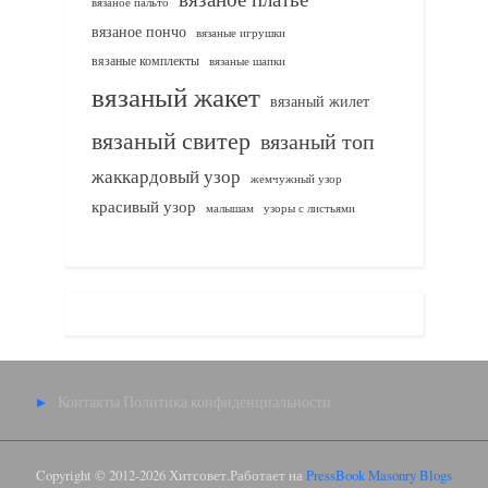
вязаное пальто
вязаное пончо
вязаные игрушки
вязаные комплекты
вязаные шапки
вязаный жакет
вязаный жилет
вязаный свитер
вязаный топ
жаккардовый узор
жемчужный узор
красивый узор
узоры с листьями
малышам
Контакты
Политика конфиденциальности
Copyright © 2012-2026 Хитсовет.
Работает на
PressBook Masonry Blogs