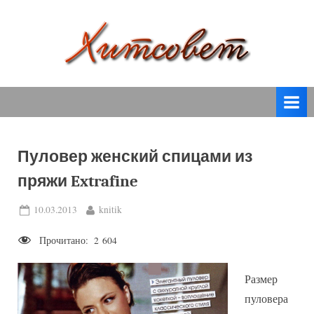
Skip
to
content
вязание
Х
спицами,
и
вязание
т
крючком,
модные
с
вязаные
Пуловер женский спицами из
о
модели
пряжи Extrafine
с
в
пошаговым
е
Posted
By
10.03.2013
knitik
описанием
on
т
и
Прочитано:
2 604
схемами.
Размер
пуловера