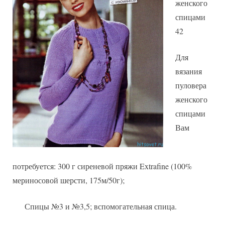
женского
спицами
42
Для
вязания
пуловера
женского
спицами
Вам
потребуется: 300 г сиреневой пряжи Extrafine (100%
мериносовой шерсти, 175м/50г);
Спицы №3 и №3,5; вспомогательная спица.