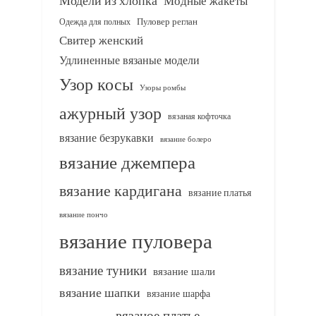
Модели из хлопка
Модные жакеты
Одежда для полных
Пуловер реглан
Свитер женский
Удлиненные вязаные модели
Узор косы
Узоры ромбы
ажурный узор
вязаная кофточка
вязание безрукавки
вязание болеро
вязание джемпера
вязание кардигана
вязание платья
вязание пончо
вязание пуловера
вязание туники
вязание шали
вязание шапки
вязание шарфа
вязаное платье