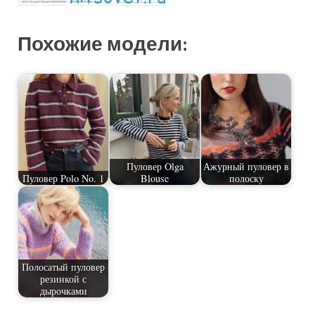
Похожие модели:
Пуловер Olga
Ажурный пуловер в
Пуловер Polo No. 1
Blouse
полоску
Полосатый пуловер
резинкой с
дырочками