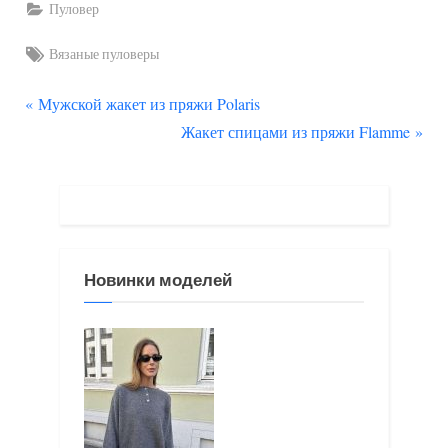
Пуловер
Tags:
Вязаные пуловеры
П
Навигация
Мужской жакет из пряжи Polaris
р
С
Жакет спицами из пряжи Flamme
по
е
л
д
е
записям
ы
д
д
у
у
ю
Новинки моделей
щ
щ
а
а
я
я
з
з
а
а
п
п