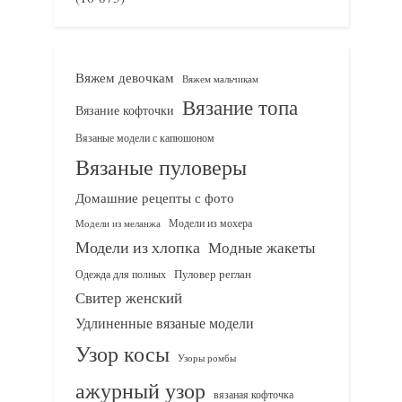
Вяжем девочкам
Вяжем мальчикам
Вязание топа
Вязание кофточки
Вязаные модели с капюшоном
Вязаные пуловеры
Домашние рецепты с фото
Модели из мохера
Модели из меланжа
Модели из хлопка
Модные жакеты
Одежда для полных
Пуловер реглан
Свитер женский
Удлиненные вязаные модели
Узор косы
Узоры ромбы
ажурный узор
вязаная кофточка