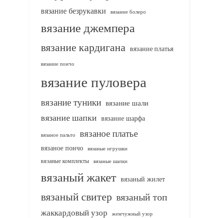
вязание безрукавки
вязание болеро
вязание джемпера
вязание кардигана
вязание платья
вязание пончо
вязание пуловера
вязание туники
вязание шали
вязание шапки
вязание шарфа
вязаное платье
вязаное пальто
вязаное пончо
вязаные игрушки
вязаные комплекты
вязаные шапки
вязаный жакет
вязаный жилет
вязаный свитер
вязаный топ
жаккардовый узор
жемчужный узор