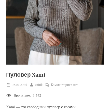
Пуловер Xami
Posted
By
к
08.04.2025
knitik
Комментариев
нет
on
записи
Прочитано:
1 342
Пуловер
Xami
Xami — это свободный пуловер с косами,