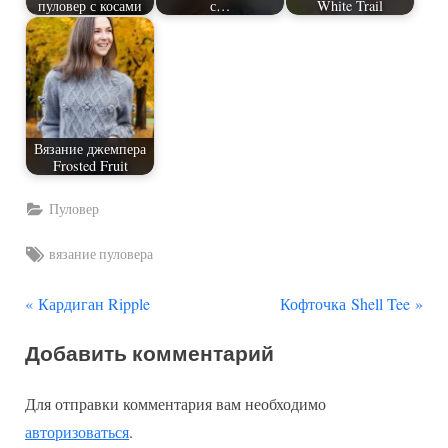
пуловер с косами
с…
White Trail
Вязание джемпера
Frosted Fruit
Пуловер
Tags:
вязание пуловера
П
С
Навигация
Кардиган Ripple
Кофточка Shell Tee
р
л
по
Добавить комментарий
е
е
д
д
записям
Для отправки комментария вам необходимо
ы
у
авторизоваться
.
д
ю