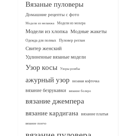
Вязаные пуловеры
Домашние рецепты с фото
Модели из мохера
Модели из меланжа
Модели из хлопка
Модные жакеты
Одежда для полных
Пуловер реглан
Свитер женский
Удлиненные вязаные модели
Узор косы
Узоры ромбы
ажурный узор
вязаная кофточка
вязание безрукавки
вязание болеро
вязание джемпера
вязание кардигана
вязание платья
вязание пончо
вязание пуловера