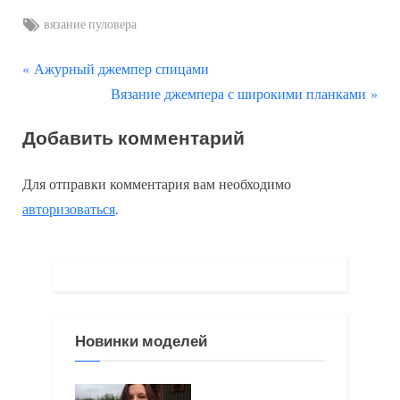
Tags:
вязание пуловера
П
Навигация
Ажурный джемпер спицами
р
С
Вязание джемпера с широкими планками
по
е
л
Добавить комментарий
д
е
записям
ы
д
Для отправки комментария вам необходимо
д
у
авторизоваться
.
у
ю
щ
щ
а
а
я
я
з
з
Новинки моделей
а
а
п
п
и
и