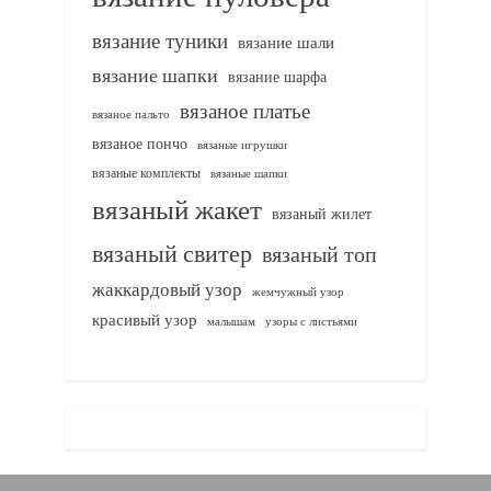
вязание туники
вязание шали
вязание шапки
вязание шарфа
вязаное платье
вязаное пальто
вязаное пончо
вязаные игрушки
вязаные комплекты
вязаные шапки
вязаный жакет
вязаный жилет
вязаный свитер
вязаный топ
жаккардовый узор
жемчужный узор
красивый узор
узоры с листьями
малышам