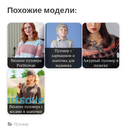
Похожие модели:
Пуловер с
кармашком и
Вязание пуловера
шапочка для
Ажурный пуловер в
Porthtowan
мальчика
полоску
Вязание пуловера с
косами и шапочки
Пуловер