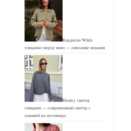
с
с
ь
ь
:
:
Кардиган Wilde
спицами сверху вниз — описание вязания
Henley свитер
спицами — современный свитер с
планкой на пуговицах