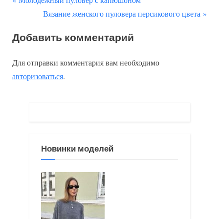
Навигация
р
С
Вязание женского пуловера персикового цвета
по
е
л
Добавить комментарий
д
е
записям
ы
д
Для отправки комментария вам необходимо
д
у
авторизоваться
.
у
ю
щ
щ
а
а
я
я
з
з
Новинки моделей
а
а
п
п
и
и
с
с
ь
ь
:
: