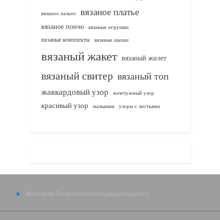
вязаное платье
вязаное пальто
вязаное пончо
вязаные игрушки
вязаные комплекты
вязаные шапки
вязаный жакет
вязаный жилет
вязаный свитер
вязаный топ
жаккардовый узор
жемчужный узор
красивый узор
узоры с листьями
малышам
Контакты
Политика конфиденциальности