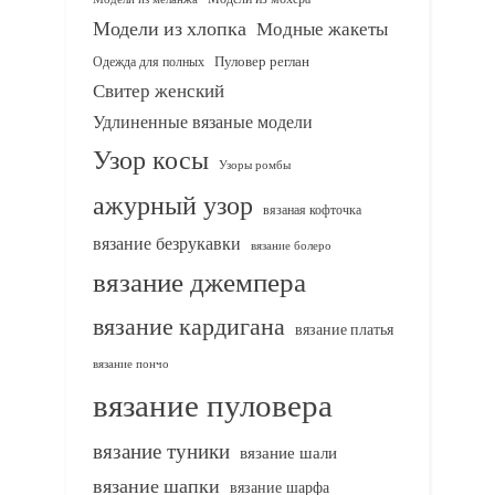
Модели из хлопка
Модные жакеты
Одежда для полных
Пуловер реглан
Свитер женский
Удлиненные вязаные модели
Узор косы
Узоры ромбы
ажурный узор
вязаная кофточка
вязание безрукавки
вязание болеро
вязание джемпера
вязание кардигана
вязание платья
вязание пончо
вязание пуловера
вязание туники
вязание шали
вязание шапки
вязание шарфа