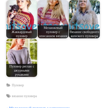
Меланжевый
Жаккардовый
пуловер с
Вязание свободного
пуловер
описанием вязания
женского пуловера
Пуловер реглан с
ажурными
рукавами
Пуловер
Tags:
вязание пуловера
П
Молодежный пуловер с капюшоном