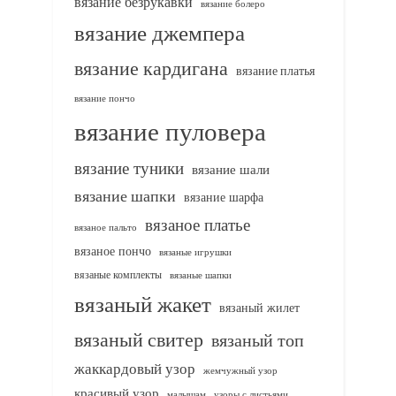
вязание безрукавки
вязание болеро
вязание джемпера
вязание кардигана
вязание платья
вязание пончо
вязание пуловера
вязание туники
вязание шали
вязание шапки
вязание шарфа
вязаное платье
вязаное пальто
вязаное пончо
вязаные игрушки
вязаные комплекты
вязаные шапки
вязаный жакет
вязаный жилет
вязаный свитер
вязаный топ
жаккардовый узор
жемчужный узор
красивый узор
узоры с листьями
малышам