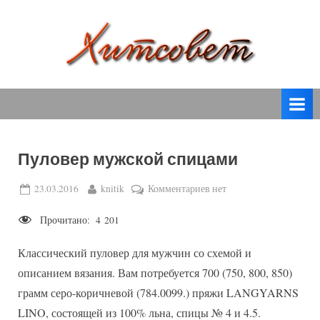
Skip
to
content
вязание
Х
спицами,
и
вязание
т
крючком,
модные
с
вязаные
Пуловер мужской спицами
о
модели
с
в
Posted
By
к
23.03.2016
knitik
Комментариев
нет
пошаговым
on
записи
е
описанием
Прочитано:
4 201
Пуловер
т
и
мужской
схемами.
Классический пуловер для мужчин со схемой и
спицами
описанием вязания. Вам потребуется 700 (750, 800, 850)
грамм серо-коричневой (784.0099.) пряжи LANGYARNS
LINO, состоящей из 100% льна, спицы № 4 и 4.5.