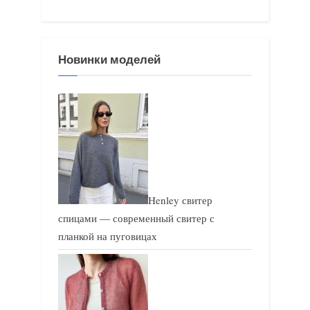
а
а
я
я
з
з
Новинки моделей
а
а
п
п
и
и
с
с
ь
ь
:
:
Henley свитер
спицами — современный свитер с
планкой на пуговицах