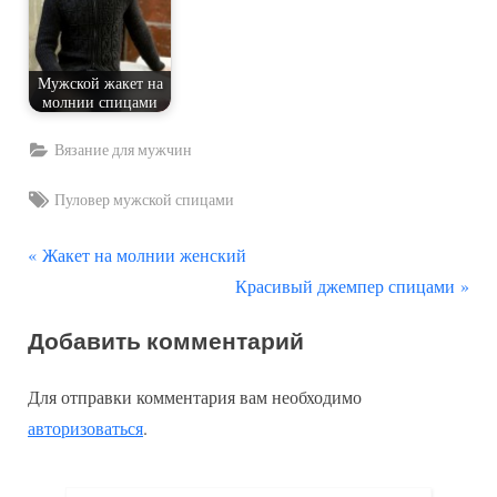
Мужской жакет на
молнии спицами
Вязание для мужчин
Tags:
Пуловер мужской спицами
П
Навигация
Жакет на молнии женский
р
С
Красивый джемпер спицами
по
е
л
Добавить комментарий
д
е
записям
ы
д
Для отправки комментария вам необходимо
д
у
авторизоваться
.
у
ю
щ
щ