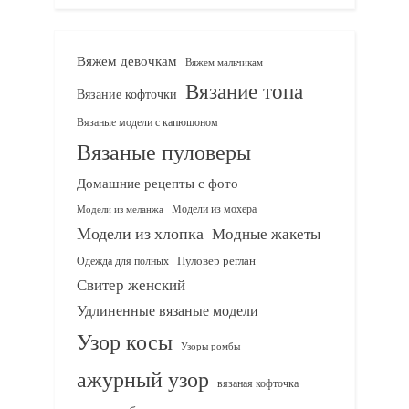
Вяжем девочкам
Вяжем мальчикам
Вязание топа
Вязание кофточки
Вязаные модели с капюшоном
Вязаные пуловеры
Домашние рецепты с фото
Модели из мохера
Модели из меланжа
Модели из хлопка
Модные жакеты
Одежда для полных
Пуловер реглан
Свитер женский
Удлиненные вязаные модели
Узор косы
Узоры ромбы
ажурный узор
вязаная кофточка