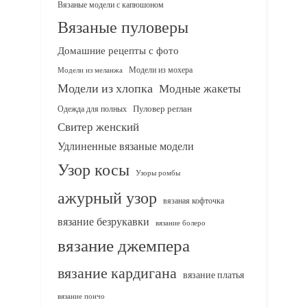
Вязаные модели с капюшоном
Вязаные пуловеры
Домашние рецепты с фото
Модели из мохера
Модели из меланжа
Модели из хлопка
Модные жакеты
Одежда для полных
Пуловер реглан
Свитер женский
Удлиненные вязаные модели
Узор косы
Узоры ромбы
ажурный узор
вязаная кофточка
вязание безрукавки
вязание болеро
вязание джемпера
вязание кардигана
вязание платья
вязание пончо