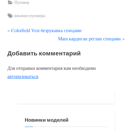
Пуловер
Tags:
вязание пуловера
П
Навигация
Colorfield Vest безрукавка спицами
р
С
Mara кардиган реглан спицами
по
е
л
Добавить комментарий
д
е
записям
ы
д
Для отправки комментария вам необходимо
д
у
авторизоваться
.
у
ю
щ
щ
а
а
я
я
з
з
Новинки моделей
а
а
п
п