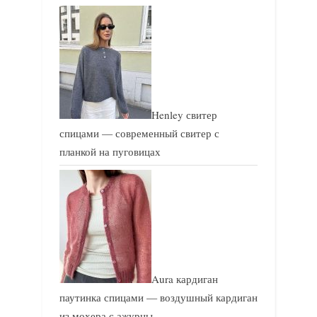
и
и
с
с
ь
ь
:
:
Henley свитер
спицами — современный свитер с
планкой на пуговицах
Aura кардиган
паутинка спицами — воздушный кардиган
из мохера с ажурны…