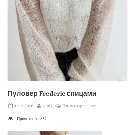
Пуловер Frederic спицами
Posted
By
к
18.02.2026
knitik
Комментариев
нет
on
записи
Прочитано:
657
Пуловер
Frederic
спицами