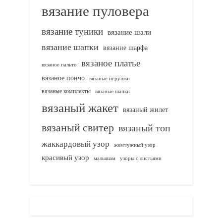
вязание пуловера
вязание туники
вязание шали
вязание шапки
вязание шарфа
вязаное платье
вязаное пальто
вязаное пончо
вязаные игрушки
вязаные комплекты
вязаные шапки
вязаный жакет
вязаный жилет
вязаный свитер
вязаный топ
жаккардовый узор
жемчужный узор
красивый узор
узоры с листьями
малышам