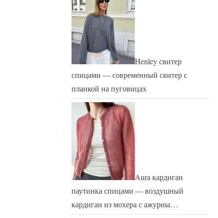
Henley свитер
спицами — современный свитер с
планкой на пуговицах
Aura кардиган
паутинка спицами — воздушный
кардиган из мохера с ажурны…