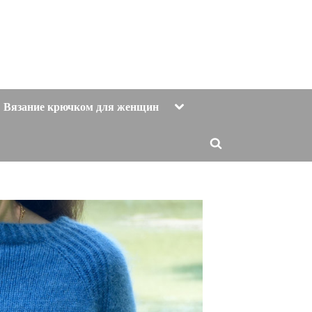
Toggle
Вязание крючком для женщин
sub-
menu
Toggle
search
form