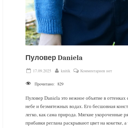
Пуловер Daniela
Posted
By
к
17.09.2025
knitik
Комментариев
нет
on
записи
Прочитано:
829
Пуловер
Daniela
Пуловер Daniela это нежное объятие в оттенка
небе и безмятежных водах. Его бесшовная конст
легко, как сама природа. Мягкие укороченные 
прибавки реглана раскрывают цвет на кокетке, 