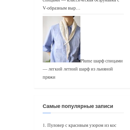
V-образным выр…
Plume шарф спицами
— легкий летний шарф из льняной
пряжи
Самые популярные записи
Пуловер с красивым узором из кос