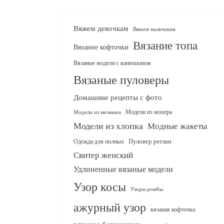
Вяжем девочкам
Вяжем мальчикам
Вязание топа
Вязание кофточки
Вязаные модели с капюшоном
Вязаные пуловеры
Домашние рецепты с фото
Модели из мохера
Модели из меланжа
Модели из хлопка
Модные жакеты
Одежда для полных
Пуловер реглан
Свитер женский
Удлиненные вязаные модели
Узор косы
Узоры ромбы
ажурный узор
вязаная кофточка