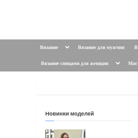
Skip
to
content
Toggle
Вязание
Вязание для мужчин
В
sub-
menu
Toggle
Вязание спицами для женщин
Мас
sub-
menu
Новинки моделей