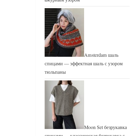
Amsterdam шаль
спицами — эффектная шаль с узором
тюльпаны
Moon Set безрукавка
спицами — классическая безрукавка с