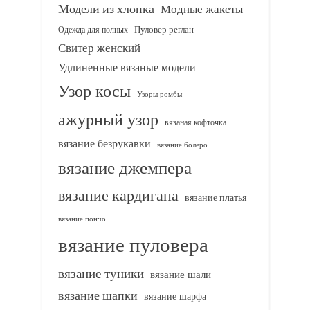
Модели из хлопка
Модные жакеты
Одежда для полных
Пуловер реглан
Свитер женский
Удлиненные вязаные модели
Узор косы
Узоры ромбы
ажурный узор
вязаная кофточка
вязание безрукавки
вязание болеро
вязание джемпера
вязание кардигана
вязание платья
вязание пончо
вязание пуловера
вязание туники
вязание шали
вязание шапки
вязание шарфа