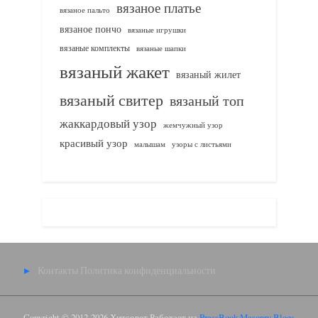
вязаное платье
вязаное пальто
вязаное пончо
вязаные игрушки
вязаные комплекты
вязаные шапки
вязаный жакет
вязаный жилет
вязаный свитер
вязаный топ
жаккардовый узор
жемчужный узор
красивый узор
узоры с листьями
малышам
Контакты
Политика конфиденциальности
Copyright © 2012-2026 Хитсовет.
Работает на
PressBook Masonry Blogs