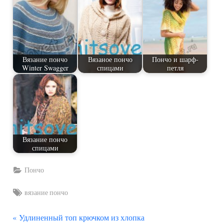
Вязание пончо
Вязаное пончо
Пончо и шарф-
Winter Swagger
спицами
петля
Вязание пончо
спицами
Пончо
Tags:
вязание пончо
П
Навигация
Удлиненный топ крючком из хлопка