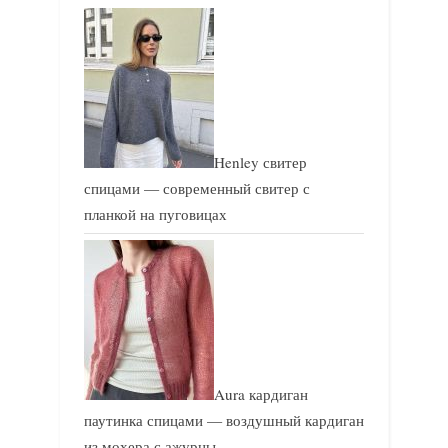
и
и
с
с
ь
ь
:
:
Henley свитер
спицами — современный свитер с
планкой на пуговицах
Aura кардиган
паутинка спицами — воздушный кардиган
из мохера с ажурны…