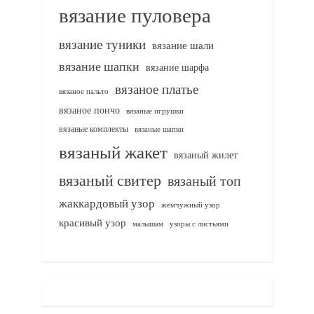
вязание пуловера
вязание туники
вязание шали
вязание шапки
вязание шарфа
вязаное платье
вязаное пальто
вязаное пончо
вязаные игрушки
вязаные комплекты
вязаные шапки
вязаный жакет
вязаный жилет
вязаный свитер
вязаный топ
жаккардовый узор
жемчужный узор
красивый узор
узоры с листьями
малышам