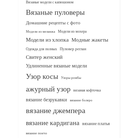
Вязаные модели с капюшоном
Вязаные пуловеры
Домашние рецепты с фото
Модели из мохера
Модели из меланжа
Модели из хлопка
Модные жакеты
Одежда для полных
Пуловер реглан
Свитер женский
Удлиненные вязаные модели
Узор косы
Узоры ромбы
ажурный узор
вязаная кофточка
вязание безрукавки
вязание болеро
вязание джемпера
вязание кардигана
вязание платья
вязание пончо