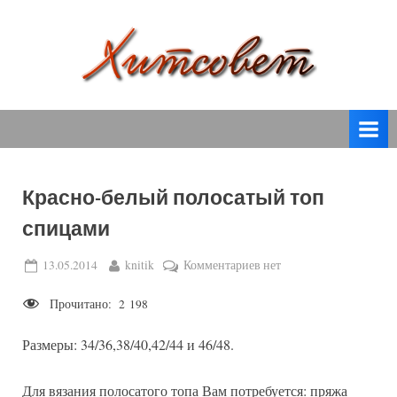
Skip
to
content
вязание
Х
спицами,
и
вязание
т
крючком,
модные
с
вязаные
Красно-белый полосатый топ
о
модели
спицами
с
в
пошаговым
е
Posted
By
к
13.05.2014
knitik
Комментариев
нет
описанием
on
записи
т
и
Прочитано:
2 198
Красно-
схемами.
белый
Размеры: 34/36,38/40,42/44 и 46/48.
полосатый
топ
спицами
Для вязания полосатого топа Вам потребуется: пряжа