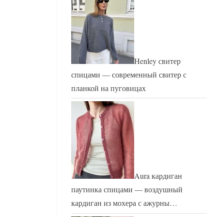
Henley свитер
спицами — современный свитер с
планкой на пуговицах
Aura кардиган
паутинка спицами — воздушный
кардиган из мохера с ажурны…