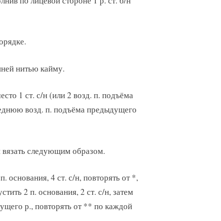
ив по лицевой стороне 1 р. ст. б/н
орядке.
иней нитью кайму.
сто 1 ст. с/н (или 2 возд. п. подъёма
оследнюю возд. п. подъёма предыдущего
и вязать следующим образом.
 п. основания, 4 ст. с/н, повторять от *,
тить 2 п. основания, 2 ст. с/н, затем
ыдущего р., повторять от ** по каждой