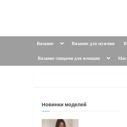
Skip
to
content
Toggle
Вязание
Вязание для мужчин
В
sub-
menu
Toggle
Вязание спицами для женщин
Мас
sub-
menu
Новинки моделей