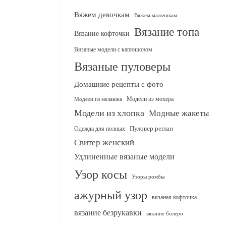
Вяжем девочкам
Вяжем мальчикам
Вязание топа
Вязание кофточки
Вязаные модели с капюшоном
Вязаные пуловеры
Домашние рецепты с фото
Модели из мохера
Модели из меланжа
Модели из хлопка
Модные жакеты
Одежда для полных
Пуловер реглан
Свитер женский
Удлиненные вязаные модели
Узор косы
Узоры ромбы
ажурный узор
вязаная кофточка
вязание безрукавки
вязание болеро