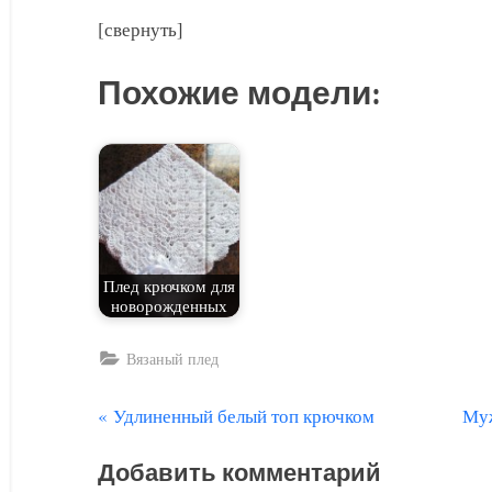
[свернуть]
Похожие модели:
Плед крючком для
новорожденных
Вязаный плед
П
С
Удлиненный белый топ крючком
Муж
Навигация
р
л
по
Добавить комментарий
е
е