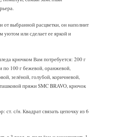
рьера.
и от выбранной расцветки, он наполнит
м уютом или сделает ее яркой и
пледа крючком Вам потребуется: 200 г
и по 100 г бежевой, оранжевой,
овой, зелёной, голубой, коричневой,
сташковой пряжи SMC BRAVO, крючок
: ст. с/н. Квадрат связать цепочку из 6
ать с 3 возд. п. подъёма и заканчивать 1