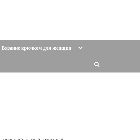
Toggle
Вязание крючком для женщин
sub-
menu
Toggle
search
form
, пожалуй, самый заметный