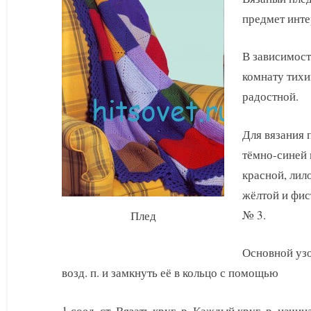
предмет инте
В зависимост
комнату тихи
радостной.
Для вязания 
тёмно-синей 
красной, лил
жёлтой и фи
№ 3.
Плед
Основной узор
возд. п. и замкнуть её в кольцо с помощью
1 соед. ст. Вязать круг. р. Каждый круг. р. начин