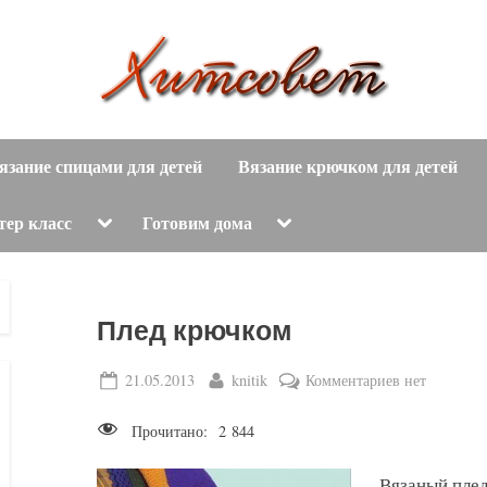
вязание
Х
спицами,
язание спицами для детей
Вязание крючком для детей
и
вязание
крючком,
т
Toggle
Toggle
тер класс
Готовим дома
sub-
sub-
модные
menu
menu
с
вязаные
модели
о
Плед крючком
с
пошаговым
в
Posted
By
к
21.05.2013
knitik
Комментариев
нет
описанием
on
записи
е
и
Прочитано:
2 844
Плед
схемами.
т
крючком
Вязаный плед