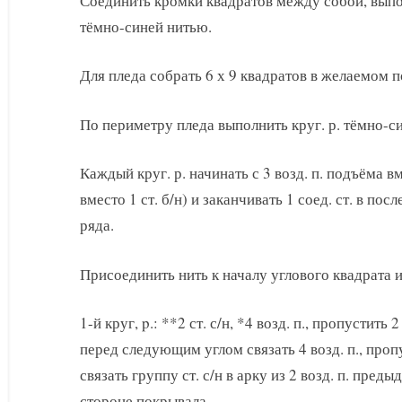
Соединить кромки квадратов между собой, выполн
тёмно-синей нитью.
Для пледа собрать 6 х 9 квадратов в желаемом п
По периметру пледа выполнить круг. р. тёмно-с
Каждый круг. р. начинать с 3 возд. п. подъёма вме
вместо 1 ст. б/н) и заканчивать 1 соед. ст. в п
ряда.
Присоединить нить к началу углового квадрата 
1-й круг, p.: **2 ст. с/н, *4 возд. п., пропустить 2
перед следующим углом связать 4 возд. п., пропус
связать группу ст. с/н в арку из 2 возд. п. пред
стороне покрывала.