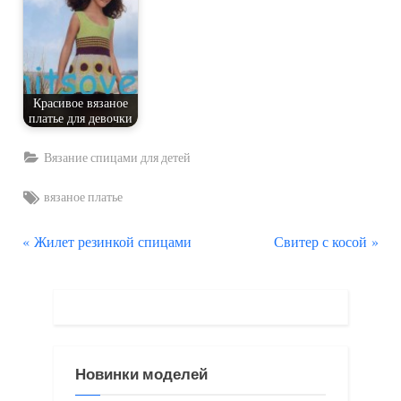
Красивое вязаное
платье для девочки
Вязание спицами для детей
Tags:
вязаное платье
П
С
Навигация
Жилет резинкой спицами
Свитер с косой
р
л
по
е
е
д
д
записям
ы
у
д
ю
Новинки моделей
у
щ