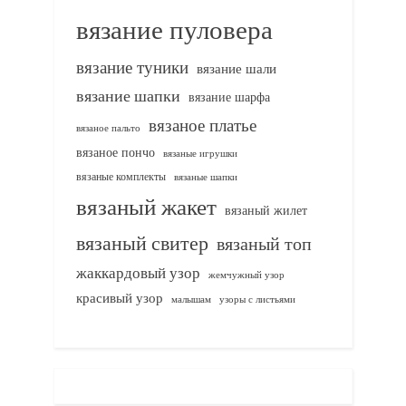
вязание пуловера
вязание туники
вязание шали
вязание шапки
вязание шарфа
вязаное платье
вязаное пальто
вязаное пончо
вязаные игрушки
вязаные комплекты
вязаные шапки
вязаный жакет
вязаный жилет
вязаный свитер
вязаный топ
жаккардовый узор
жемчужный узор
красивый узор
узоры с листьями
малышам