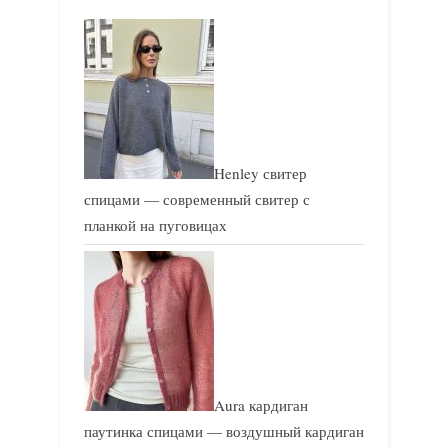
щ
а
а
я
я
з
з
а
а
п
п
и
Henley свитер
и
с
спицами — современный свитер с
с
ь
планкой на пуговицах
ь
:
:
Aura кардиган
паутинка спицами — воздушный кардиган