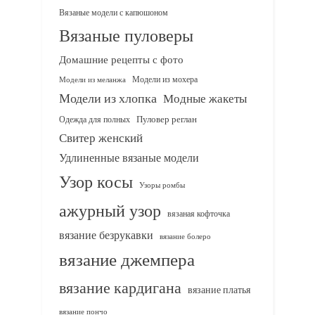
Вязаные модели с капюшоном
Вязаные пуловеры
Домашние рецепты с фото
Модели из мохера
Модели из меланжа
Модели из хлопка
Модные жакеты
Одежда для полных
Пуловер реглан
Свитер женский
Удлиненные вязаные модели
Узор косы
Узоры ромбы
ажурный узор
вязаная кофточка
вязание безрукавки
вязание болеро
вязание джемпера
вязание кардигана
вязание платья
вязание пончо