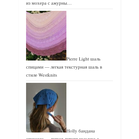
из мохера с ажурны…
Pierre Light шаль
спицами — легкая текстурная шаль в
стиле Westknits
Holly бандана
спицами — легкая летняя косынка с