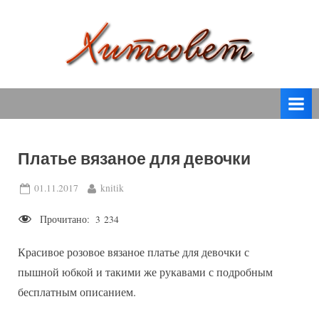
Skip
to
content
вязание
Х
спицами,
и
вязание
т
крючком,
модные
с
вязаные
Платье вязаное для девочки
о
модели
с
в
Posted
By
01.11.2017
knitik
пошаговым
on
е
описанием
Прочитано:
3 234
т
и
схемами.
Красивое розовое вязаное платье для девочки с
пышной юбкой и такими же рукавами с подробным
бесплатным описанием.