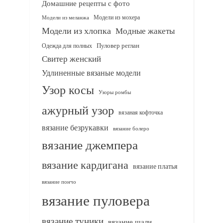
Домашние рецепты с фото
Модели из мохера
Модели из меланжа
Модели из хлопка
Модные жакеты
Одежда для полных
Пуловер реглан
Свитер женский
Удлиненные вязаные модели
Узор косы
Узоры ромбы
ажурный узор
вязаная кофточка
вязание безрукавки
вязание болеро
вязание джемпера
вязание кардигана
вязание платья
вязание пончо
вязание пуловера
вязание туники
вязание шали