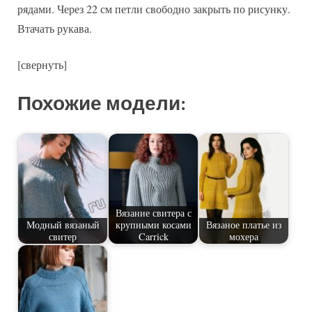
рядами. Через 22 см петли свободно закрыть по рисунку.
Втачать рукава.
[свернуть]
Похожие модели:
Вязание свитера с
Модный вязаный
крупными косами
Вязаное платье из
свитер
Carrick
мохера