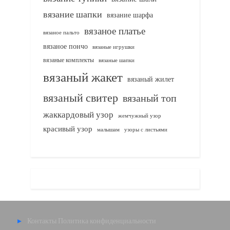
вязание шапки
вязание шарфа
вязаное платье
вязаное пальто
вязаное пончо
вязаные игрушки
вязаные комплекты
вязаные шапки
вязаный жакет
вязаный жилет
вязаный свитер
вязаный топ
жаккардовый узор
жемчужный узор
красивый узор
узоры с листьями
малышам
Контакты
Политика конфиденциальности