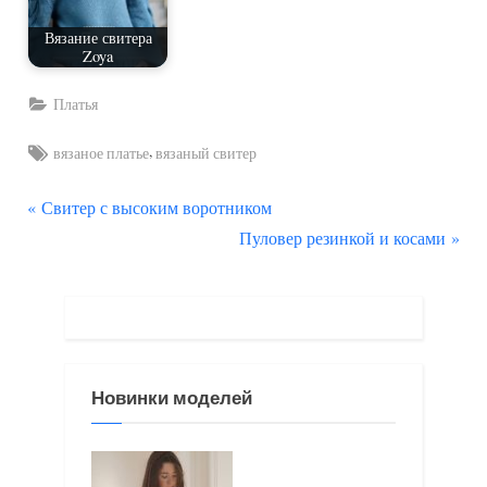
Вязание свитера
Zoya
Платья
Tags:
,
вязаное платье
вязаный свитер
П
Навигация
Свитер с высоким воротником
р
С
Пуловер резинкой и косами
по
е
л
д
е
записям
ы
д
д
у
у
ю
Новинки моделей
щ
щ
а
а
я
я