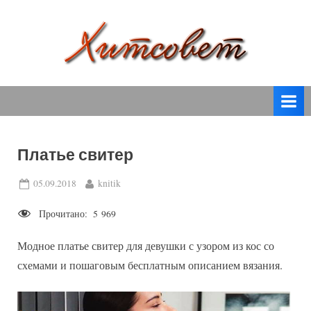
Skip
to
content
вязание
Х
спицами,
и
вязание
т
крючком,
модные
с
вязаные
Платье свитер
о
модели
с
в
Posted
By
05.09.2018
knitik
пошаговым
on
е
описанием
Прочитано:
5 969
т
и
схемами.
Модное платье свитер для девушки с узором из кос со
схемами и пошаговым бесплатным описанием вязания.