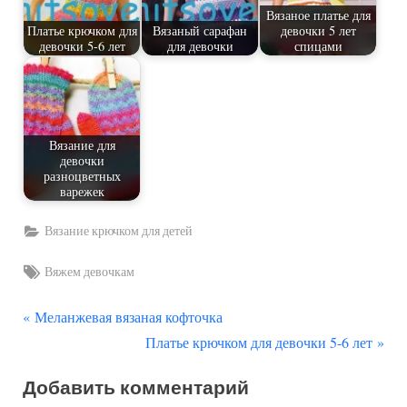
Вязаное платье для
Платье крючком для
Вязаный сарафан
девочки 5 лет
девочки 5-6 лет
для девочки
спицами
Вязание для
девочки
разноцветных
варежек
Вязание крючком для детей
Tags:
Вяжем девочкам
П
Навигация
Меланжевая вязаная кофточка
р
С
Платье крючком для девочки 5-6 лет
по
е
л
Добавить комментарий
д
е
записям