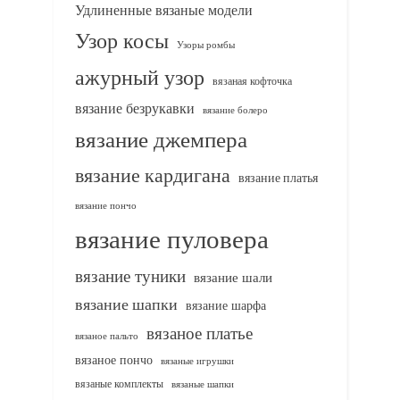
Удлиненные вязаные модели
Узор косы
Узоры ромбы
ажурный узор
вязаная кофточка
вязание безрукавки
вязание болеро
вязание джемпера
вязание кардигана
вязание платья
вязание пончо
вязание пуловера
вязание туники
вязание шали
вязание шапки
вязание шарфа
вязаное платье
вязаное пальто
вязаное пончо
вязаные игрушки
вязаные комплекты
вязаные шапки