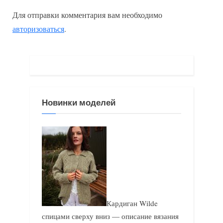
ы
д
Для отправки комментария вам необходимо
д
у
авторизоваться
.
у
ю
щ
щ
а
а
я
я
з
з
Новинки моделей
а
а
п
п
и
и
с
с
ь
ь
:
:
Кардиган Wilde
спицами сверху вниз — описание вязания