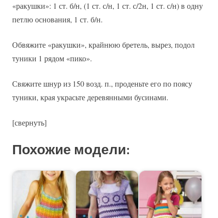
«ракушки»: 1 ст. б/н, (1 ст. с/н, 1 ст. с/2н, 1 ст. с/н) в одну
петлю основания, 1 ст. б/н.
Обвяжите «ракушки», крайнюю бретель, вырез, подол
туники 1 рядом «пико».
Свяжите шнур из 150 возд. п., проденьте его по поясу
туники, края украсьте деревянными бусинами.
[свернуть]
Похожие модели: