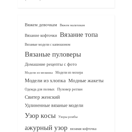
Вяжем девочкам
Вяжем мальчикам
Вязание топа
Вязание кофточки
Вязаные модели с капюшоном
Вязаные пуловеры
Домашние рецепты с фото
Модели из мохера
Модели из меланжа
Модели из хлопка
Модные жакеты
Одежда для полных
Пуловер реглан
Свитер женский
Удлиненные вязаные модели
Узор косы
Узоры ромбы
ажурный узор
вязаная кофточка