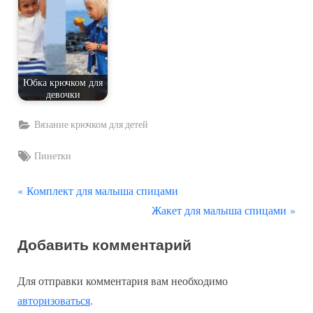
Юбка крючком для
девочки
Вязание крючком для детей
Tags:
Пинетки
П
Навигация
Комплект для малыша спицами
р
С
Жакет для малыша спицами
по
е
л
Добавить комментарий
д
е
записям
ы
д
Для отправки комментария вам необходимо
д
у
авторизоваться
.
у
ю