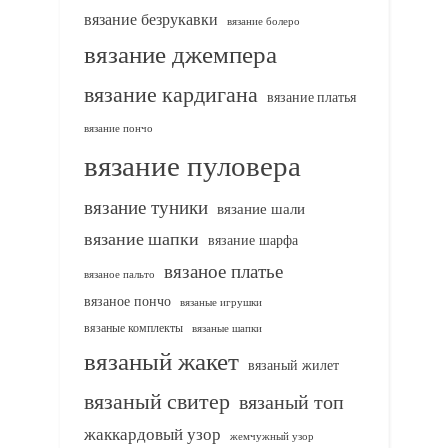
вязание безрукавки
вязание болеро
вязание джемпера
вязание кардигана
вязание платья
вязание пончо
вязание пуловера
вязание туники
вязание шали
вязание шапки
вязание шарфа
вязаное платье
вязаное пальто
вязаное пончо
вязаные игрушки
вязаные комплекты
вязаные шапки
вязаный жакет
вязаный жилет
вязаный свитер
вязаный топ
жаккардовый узор
жемчужный узор