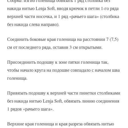
Сборка
: изгиб голенища обвязать 1 ряд столбика без
накида нитью Lenja Soft, вводя крючок в петли 1-го ряда
верхней части носочка, и 1 ряд «рачьего шага» (столбика
без накида слева направо).
Соединить боковые края голенища на расстоянии 7 (7,5)
см от последнего ряда, оставив 3 см открытыми.
Присоединить подошву к зоне пятки голенища так,
чтобы начало круга на подошве совпадало с началом шва
голенища.
Привязать подошву к верхней части пинетки столбиками
без накида нитью Lenja Soft, обвязать линию соединения
1 рядов «рачьего шага».
Верхние края голенища и края разреза обвязать нитью