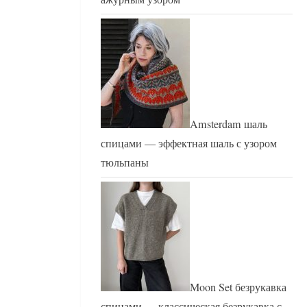
Amsterdam шаль
спицами — эффектная шаль с узором
тюльпаны
Moon Set безрукавка
спицами — классическая безрукавка с