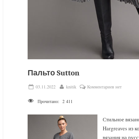
Пальто Sutton
Posted
By
к
03.11.2022
knitik
Комментариев
нет
on
записи
Прочитано:
2 411
Пальто
Sutton
Стильное вязан
Hargreaves из 
вязания на русс