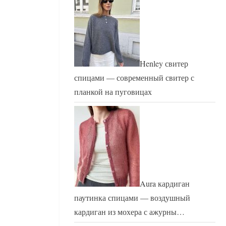
Henley свитер
спицами — современный свитер с
планкой на пуговицах
Aura кардиган
паутинка спицами — воздушный
кардиган из мохера с ажурны…