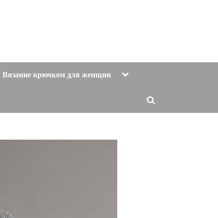
Toggle
Вязание крючком для женщин
sub-
menu
Toggle
search
form