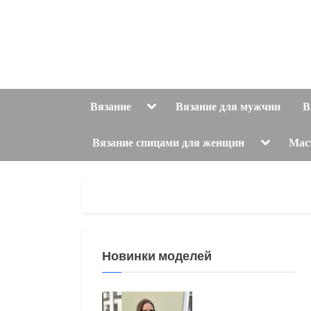
Skip
to
content
Toggle
Вязание
Вязание для мужчин
В
sub-
menu
Toggle
Вязание спицами для женщин
Мас
sub-
menu
Новинки моделей