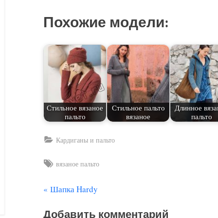
Похожие модели:
Стильное вязаное
Стильное пальто
Длинное вяза
пальто
вязаное
пальто
Кардиганы и пальто
Tags:
вязаное пальто
П
Шапка Hardy
Навигация
р
по
Добавить комментарий
е