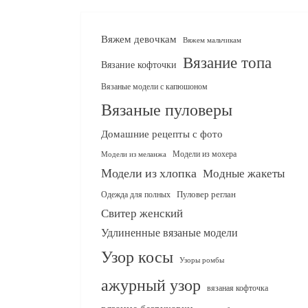
Вяжем девочкам
Вяжем мальчикам
Вязание топа
Вязание кофточки
Вязаные модели с капюшоном
Вязаные пуловеры
Домашние рецепты с фото
Модели из мохера
Модели из меланжа
Модели из хлопка
Модные жакеты
Одежда для полных
Пуловер реглан
Свитер женский
Удлиненные вязаные модели
Узор косы
Узоры ромбы
ажурный узор
вязаная кофточка