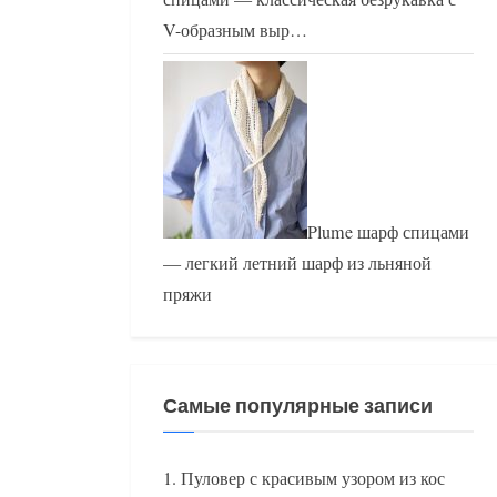
V-образным выр…
Plume шарф спицами
— легкий летний шарф из льняной
пряжи
Самые популярные записи
Пуловер с красивым узором из кос