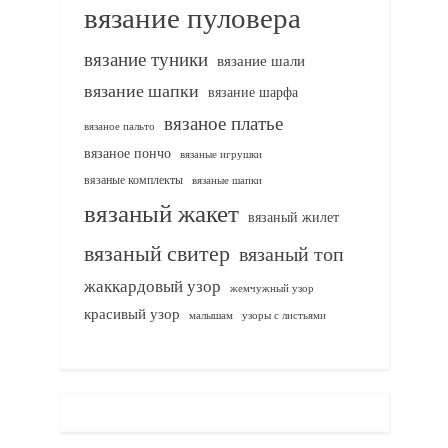
вязание пуловера
вязание туники
вязание шали
вязание шапки
вязание шарфа
вязаное платье
вязаное пальто
вязаное пончо
вязаные игрушки
вязаные комплекты
вязаные шапки
вязаный жакет
вязаный жилет
вязаный свитер
вязаный топ
жаккардовый узор
жемчужный узор
красивый узор
узоры с листьями
малышам