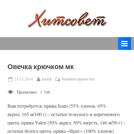
Skip
to
content
вязание
Х
спицами,
и
вязание
т
крючком,
модные
с
вязаные
Овечка крючком мк
о
модели
с
в
Posted
By
к
23.12.2014
knitik
Комментариев
нет
пошаговым
on
записи
е
описанием
Прочитано:
1 748
Овечка
т
и
крючком
схемами.
Вам потребуется: пряжа Jeans (55% хлопок, 45%
мк
акрил, 165 м/100 г) – остатки телесного и коричневого
цвета, пряжа Valeri (50% акрил, 50% шерсть, 146 м/50 г) –
остатки белого цвета, пряжа «Ирис» (100% хлопок)