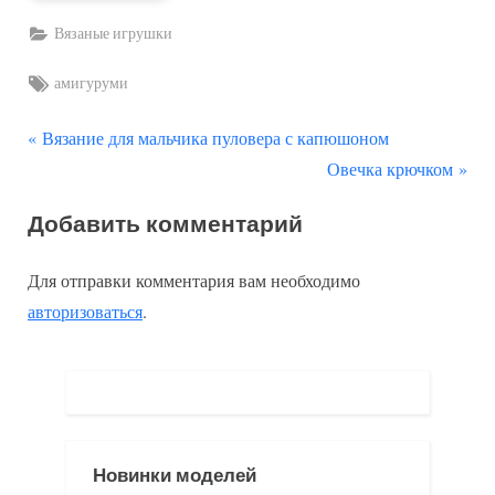
Вязаные игрушки
Tags:
амигуруми
П
Навигация
Вязание для мальчика пуловера с капюшоном
р
С
Овечка крючком
по
е
л
Добавить комментарий
д
е
записям
ы
д
Для отправки комментария вам необходимо
д
у
авторизоваться
.
у
ю
щ
щ
а
а
я
я
з
з
Новинки моделей
а
а