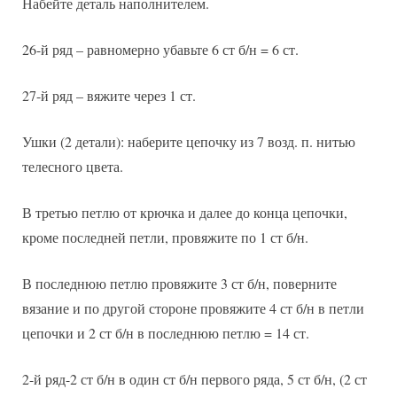
Набейте деталь наполнителем.
26-й ряд – равномерно убавьте 6 ст б/н = 6 ст.
27-й ряд – вяжите через 1 ст.
Ушки (2 детали): наберите цепочку из 7 возд. п. нитью
телесного цвета.
В третью петлю от крючка и далее до конца цепочки,
кроме последней петли, провяжите по 1 ст б/н.
В последнюю петлю провяжите 3 ст б/н, поверните
вязание и по другой стороне провяжите 4 ст б/н в петли
цепочки и 2 ст б/н в последнюю петлю = 14 ст.
2-й ряд-2 ст б/н в один ст б/н первого ряда, 5 ст б/н, (2 ст