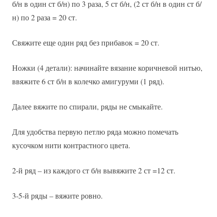
б/н в один ст б/н) по 3 раза, 5 ст б/н, (2 ст б/н в один ст б/
н) по 2 раза = 20 ст.
Свяжите еще один ряд без прибавок = 20 ст.
Ножки (4 детали): начинайте вязание коричневой нитью,
ввяжите 6 ст б/н в колечко амигуруми (1 ряд).
Далее вяжите по спирали, ряды не смыкайте.
Для удобства первую петлю ряда можно помечать
кусочком нити контрастного цвета.
2-й ряд – из каждого ст б/н вывяжите 2 ст =12 ст.
3-5-й ряды – вяжите ровно.