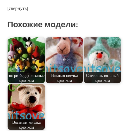
[свернуть]
Похожие модели:
энгри бердз вязаные
Вязаная овечка
Снеговик вязаный
крючком
крючком
крючком
Вязаный мишка
крючком