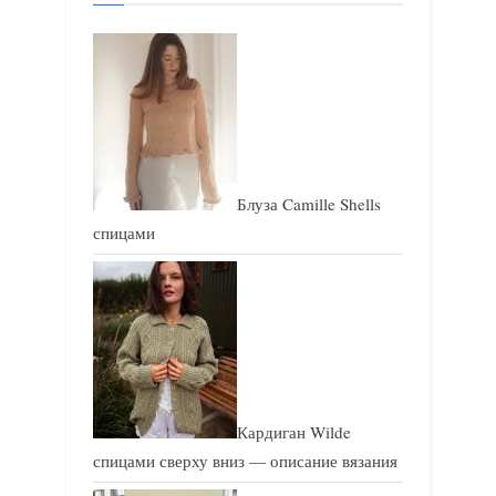
п
п
и
и
с
с
ь
ь
:
:
Блуза Camille Shells
спицами
Кардиган Wilde
спицами сверху вниз — описание вязания