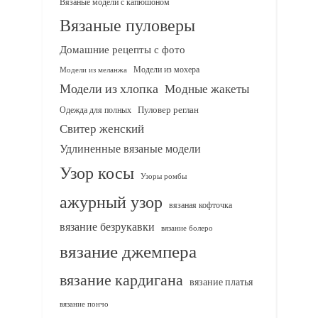
Вязаные модели с капюшоном
Вязаные пуловеры
Домашние рецепты с фото
Модели из мохера
Модели из меланжа
Модели из хлопка
Модные жакеты
Одежда для полных
Пуловер реглан
Свитер женский
Удлиненные вязаные модели
Узор косы
Узоры ромбы
ажурный узор
вязаная кофточка
вязание безрукавки
вязание болеро
вязание джемпера
вязание кардигана
вязание платья
вязание пончо