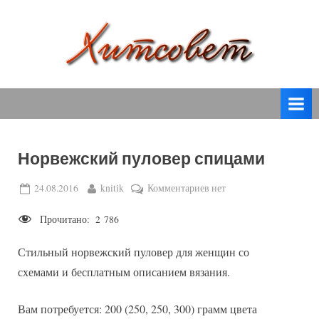
Skip
to
content
вязание
Х
спицами,
и
вязание
т
крючком,
модные
с
вязаные
Норвежский пуловер спицами
о
модели
с
в
Posted
By
к
24.08.2016
knitik
Комментариев
нет
пошаговым
on
записи
е
описанием
Прочитано:
2 786
Норвежский
т
и
пуловер
схемами.
Стильный норвежский пуловер для женщин со
спицами
схемами и бесплатным описанием вязания.
Вам потребуется: 200 (250, 250, 300) грамм цвета