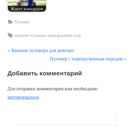
Жакет жаккардом
Пуловер
Tags:
,
вязание пуловера
жаккардовый узор
П
Навигация
Вязание пуловера для девочки
р
С
Пуловер с перекрученным передом
по
е
л
Добавить комментарий
д
е
записям
ы
д
Для отправки комментария вам необходимо
д
у
авторизоваться
.
у
ю
щ
щ
а
а
я
я
з
з