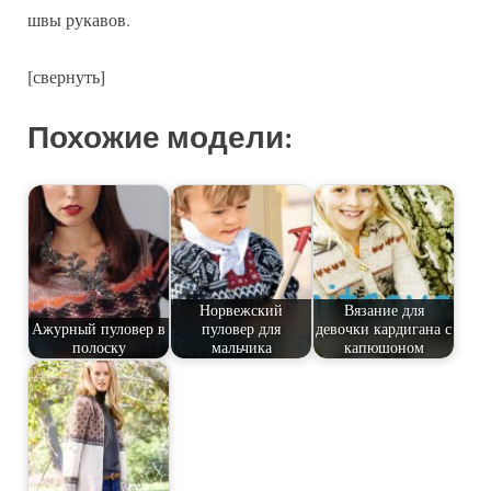
швы рукавов.
[свернуть]
Похожие модели:
Норвежский
Вязание для
Ажурный пуловер в
пуловер для
девочки кардигана с
полоску
мальчика
капюшоном