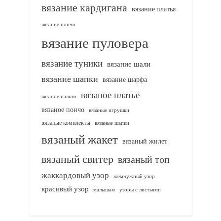
вязание кардигана
вязание платья
вязание пончо
вязание пуловера
вязание туники
вязание шали
вязание шапки
вязание шарфа
вязаное платье
вязаное пальто
вязаное пончо
вязаные игрушки
вязаные комплекты
вязаные шапки
вязаный жакет
вязаный жилет
вязаный свитер
вязаный топ
жаккардовый узор
жемчужный узор
красивый узор
узоры с листьями
малышам