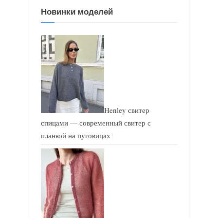
Новинки моделей
а
а
п
п
и
и
с
с
ь
ь
:
:
Henley свитер
спицами — современный свитер с
планкой на пуговицах