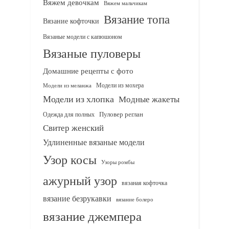
Вяжем девочкам
Вяжем мальчикам
Вязание топа
Вязание кофточки
Вязаные модели с капюшоном
Вязаные пуловеры
Домашние рецепты с фото
Модели из мохера
Модели из меланжа
Модели из хлопка
Модные жакеты
Одежда для полных
Пуловер реглан
Свитер женский
Удлиненные вязаные модели
Узор косы
Узоры ромбы
ажурный узор
вязаная кофточка
вязание безрукавки
вязание болеро
вязание джемпера