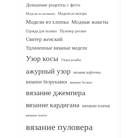
Домашние рецепты с фото
Модели из мохера
Модели из меланжа
Модели из хлопка
Модные жакеты
Одежда для полных
Пуловер реглан
Свитер женский
Удлиненные вязаные модели
Узор косы
Узоры ромбы
ажурный узор
вязаная кофточка
вязание безрукавки
вязание болеро
вязание джемпера
вязание кардигана
вязание платья
вязание пончо
вязание пуловера