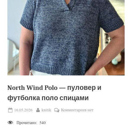
North Wind Polo — пуловер и
футболка поло спицами
Posted
By
к
16.05.2026
knitik
Комментариев
нет
on
записи
Прочитано:
540
North
Wind