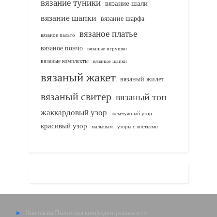
вязание туники
вязание шали
вязание шапки
вязание шарфа
вязаное платье
вязаное пальто
вязаное пончо
вязаные игрушки
вязаные комплекты
вязаные шапки
вязаный жакет
вязаный жилет
вязаный свитер
вязаный топ
жаккардовый узор
жемчужный узор
красивый узор
узоры с листьями
малышам
Контакты
Политика конфиденциальности