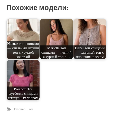
Похожие модели:
Nuance топ спицами
— стильный летний
Marielle топ
Isabel топ спицами
топ с круглой
спицами — летний
— ажурный топ с
кокеткой
ажурный топ с…
японским плечом
Prospect Tee
футболка спицами
текстурным узором
,
Пуловер
Топ