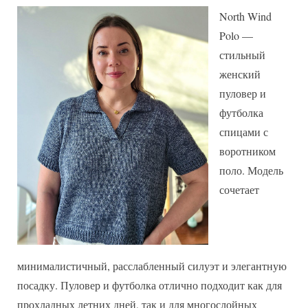
Polo
North Wind
—
Polo —
пуловер
стильный
и
женский
футболка
поло
пуловер и
спицами
футболка
спицами с
воротником
поло. Модель
сочетает
минималистичный, расслабленный силуэт и элегантную
посадку. Пуловер и футболка отлично подходит как для
прохладных летних дней, так и для многослойных