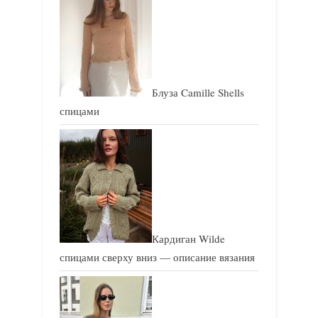
с
с
ь
ь
:
:
Блуза Camille Shells
спицами
Кардиган Wilde
спицами сверху вниз — описание вязания