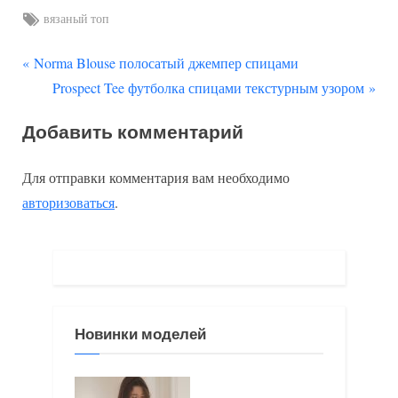
Tags:
вязаный топ
П
Навигация
Norma Blouse полосатый джемпер спицами
р
С
Prospect Tee футболка спицами текстурным узором
по
е
л
Добавить комментарий
д
е
записям
ы
д
Для отправки комментария вам необходимо
д
у
авторизоваться
.
у
ю
щ
щ
а
а
я
я
з
з
Новинки моделей
а
а
п
п
и
и