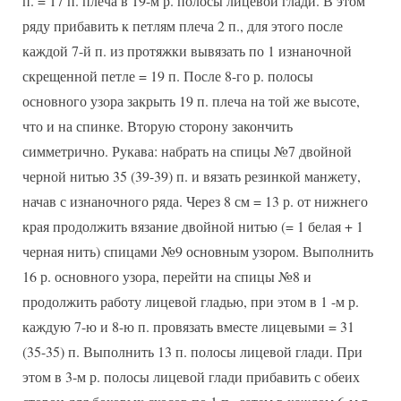
п. = 17 п. плеча в 19-м р. полосы лицевой глади. В этом
ряду прибавить к петлям плеча 2 п., для этого после
каждой 7-й п. из протяжки вывязать по 1 изнаночной
скрещенной петле = 19 п. После 8-го р. полосы
основного узора закрыть 19 п. плеча на той же высоте,
что и на спинке. Вторую сторону закончить
симметрично. Рукава: набрать на спицы №7 двойной
черной нитью 35 (39-39) п. и вязать резинкой манжету,
начав с изнаночного ряда. Через 8 см = 13 р. от нижнего
края продолжить вязание двойной нитью (= 1 белая + 1
черная нить) спицами №9 основным узором. Выполнить
16 р. основного узора, перейти на спицы №8 и
продолжить работу лицевой гладью, при этом в 1 -м р.
каждую 7-ю и 8-ю п. провязать вместе лицевыми = 31
(35-35) п. Выполнить 13 п. полосы лицевой глади. При
этом в 3-м р. полосы лицевой глади прибавить с обеих