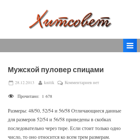
Skip
to
content
вязание
Х
спицами,
и
вязание
т
крючком,
модные
с
вязаные
Мужской пуловер спицами
о
модели
с
в
Posted
By
к
28.12.2013
knitik
Комментариев
нет
пошаговым
on
записи
е
описанием
Прочитано:
1 678
Мужской
т
и
пуловер
схемами.
Размеры: 48/50, 52/54 и 56/58 Отличающиеся данные
спицами
для размеров 52/54 и 56/58 приведены в скобках
последовательно через тире. Если стоит только одно
число, то оно относится ко всем трем размерам.