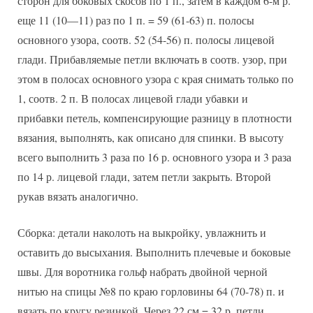
сторон для боковых скосов по 1 п., затем в каждом 6-м р.
еще 11 (10—11) раз по 1 п. = 59 (61-63) п. полосы
основного узора, соотв. 52 (54-56) п. полосы лицевой
глади. Прибавляемые петли включать в соотв. узор, при
этом в полосах основного узора с края снимать только по
1, соотв. 2 п. В полосах лицевой глади убавки и
прибавки петель, компенсирующие разницу в плотности
вязания, выполнять, как описано для спинки. В высоту
всего выполнить 3 раза по 16 р. основного узора и 3 раза
по 14 р. лицевой глади, затем петли закрыть. Второй
рукав вязать аналогично.
Сборка: детали наколоть на выкройку, увлажнить и
оставить до высыхания. Выполнить плечевые и боковые
швы. Для воротника гольф набрать двойной черной
нитью на спицы №8 по краю горловины 64 (70-78) п. и
вязать по кругу резинкой. Через 22 см = 32 р. петли