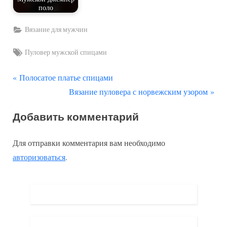
поло
Вязание для мужчин
Tags:
Пуловер мужской спицами
П
Навигация
Полосатое платье спицами
р
С
Вязание пуловера с норвежским узором
по
е
л
Добавить комментарий
д
е
записям
ы
д
Для отправки комментария вам необходимо
д
у
авторизоваться
.
у
ю
щ
щ
а
а
я
я
з
з