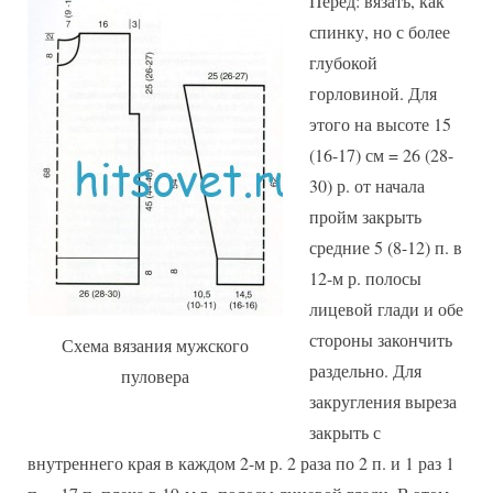
Перед: вязать, как
спинку, но с более
глубокой
горловиной. Для
этого на высоте 15
(16-17) см = 26 (28-
30) р. от начала
пройм закрыть
средние 5 (8-12) п. в
12-м р. полосы
лицевой глади и обе
стороны закончить
Схема вязания мужского
раздельно. Для
пуловера
закругления выреза
закрыть с
внутреннего края в каждом 2-м р. 2 раза по 2 п. и 1 раз 1