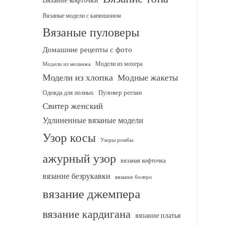
Вязаные модели с капюшоном
Вязаные пуловеры
Домашние рецепты с фото
Модели из мохера
Модели из меланжа
Модели из хлопка
Модные жакеты
Одежда для полных
Пуловер реглан
Свитер женский
Удлиненные вязаные модели
Узор косы
Узоры ромбы
ажурный узор
вязаная кофточка
вязание безрукавки
вязание болеро
вязание джемпера
вязание кардигана
вязание платья