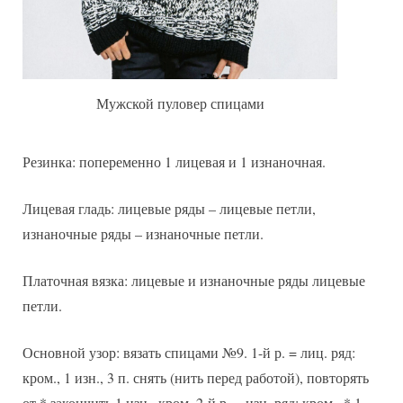
Мужской пуловер спицами
Резинка: попеременно 1 лицевая и 1 изнаночная.
Лицевая гладь: лицевые ряды – лицевые петли,
изнаночные ряды – изнаночные петли.
Платочная вязка: лицевые и изнаночные ряды лицевые
петли.
Основной узор: вязать спицами №9. 1-й р. = лиц. ряд:
кром., 1 изн., 3 п. снять (нить перед работой), повторять
от * закончить 1 изн., кром. 2-й р. = изн. ряд: кром., * 1