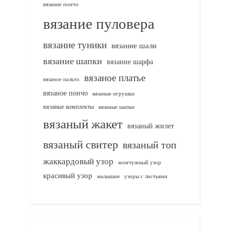
вязание пончо
вязание пуловера
вязание туники
вязание шали
вязание шапки
вязание шарфа
вязаное платье
вязаное пальто
вязаное пончо
вязаные игрушки
вязаные комплекты
вязаные шапки
вязаный жакет
вязаный жилет
вязаный свитер
вязаный топ
жаккардовый узор
жемчужный узор
красивый узор
узоры с листьями
малышам