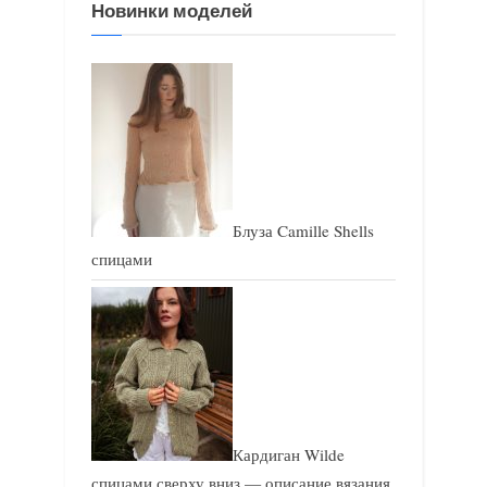
Новинки моделей
а
а
п
п
и
и
с
с
ь
ь
:
:
Блуза Camille Shells
спицами
Кардиган Wilde
спицами сверху вниз — описание вязания