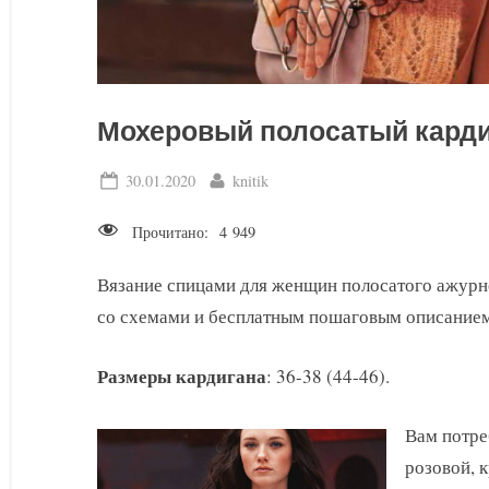
Мохеровый полосатый карди
Posted
By
30.01.2020
knitik
on
Прочитано:
4 949
Вязание спицами для женщин полосатого ажурн
со схемами и бесплатным пошаговым описанием
Размеры кардигана
: 36-38 (44-46).
Вам потре
розовой, 