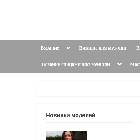
Skip
to
content
Toggle
Вязание
Вязание для мужчин
В
sub-
menu
Toggle
Вязание спицами для женщин
Мас
sub-
menu
Новинки моделей