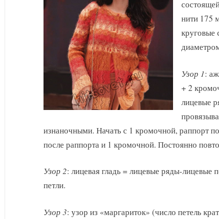
состоящей
нити 175 
круговые 
диаметром
Узор 1
: а
+ 2 кромо
лицевые р
провязыва
изнаночными. Начать с 1 кромочной, раппорт по
после раппорта и 1 кромочной. Постоянно повто
Узор 2
: лицевая гладь = лицевые ряды-лицевые 
петли.
Узор 3
: узор из «маргариток» (число петель крат