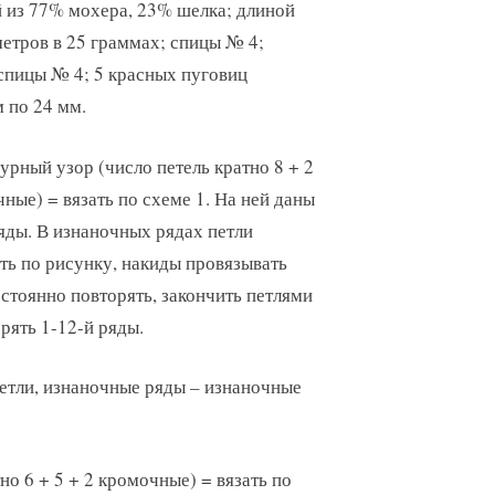
 из 77% мохера, 23% шелка; длиной
метров в 25 граммах; спицы № 4;
спицы № 4; 5 красных пуговиц
 по 24 мм.
журный узор (число петель кратно 8 + 2
чные) = вязать по схеме 1. На ней даны
яды. В изнаночных рядах петли
ть по рисунку, накиды провязывать
стоянно повторять, закончить петлями
рять 1-12-й ряды.
петли, изнаночные ряды – изнаночные
но 6 + 5 + 2 кромочные) = вязать по