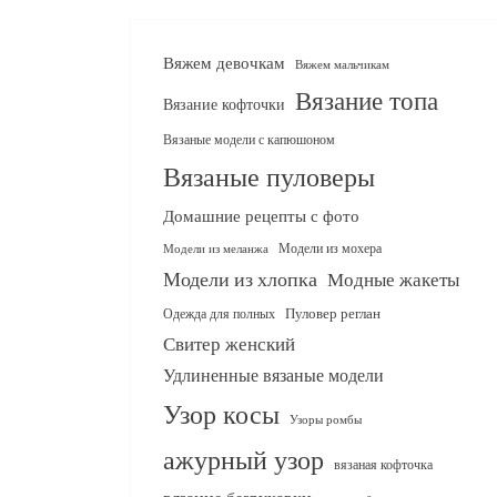
Вяжем девочкам
Вяжем мальчикам
Вязание топа
Вязание кофточки
Вязаные модели с капюшоном
Вязаные пуловеры
Домашние рецепты с фото
Модели из мохера
Модели из меланжа
Модели из хлопка
Модные жакеты
Одежда для полных
Пуловер реглан
Свитер женский
Удлиненные вязаные модели
Узор косы
Узоры ромбы
ажурный узор
вязаная кофточка