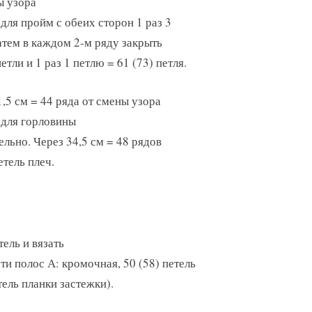
ы узора
 для пройм с обеих сторон 1 раз 3
затем в каждом 2-м ряду закрыть
петли и 1 раз 1 петлю = 61 (73) петля.
1,5 см = 44 ряда от смены узора
 для горловины
ельно. Через 34,5 см = 48 рядов
етель плеч.
ель и вязать
и полос А: кромочная, 50 (58) петель
тель планки застежки).