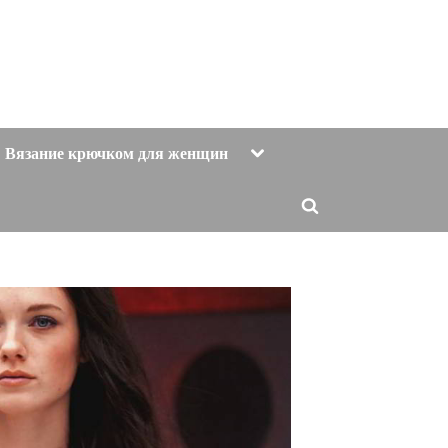
Toggle
Вязание крючком для женщин
sub-
menu
Toggle
search
form