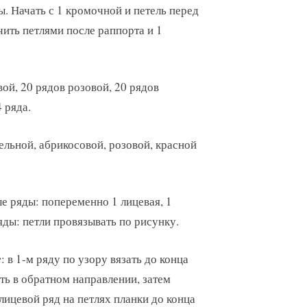
ы. Начать с 1 кромочной и петель перед
чить петлями после раппорта и 1
вой, 20 рядов розовой, 20 рядов
 ряда.
мельной, абрикосовой, розовой, красной
ые ряды: попеременно 1 лицевая, 1
яды: петли провязывать по рисунку.
е
: в 1-м ряду по узору вязать до конца
ать в обратном направлении, затем
 лицевой ряд на петлях планки до конца