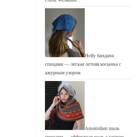
Holly бандана
спицами — легкая летняя косынка с
ажурным узором
Amsterdam шаль
спицами — эффектная шаль с узором