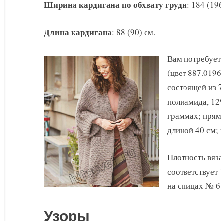
Ширина кардигана по обхвату груди
: 184 (19
Длина кардигана
: 88 (90) см.
Вам потребует
(цвет 887.0196
состоящей из 
полиамида, 12
граммах; прям
длиной 40 см;
Плотность вяза
соответствует
на спицах № 6 
Узоры