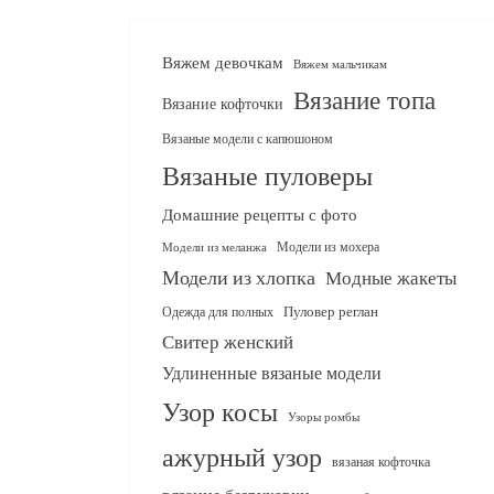
Вяжем девочкам
Вяжем мальчикам
Вязание топа
Вязание кофточки
Вязаные модели с капюшоном
Вязаные пуловеры
Домашние рецепты с фото
Модели из мохера
Модели из меланжа
Модели из хлопка
Модные жакеты
Одежда для полных
Пуловер реглан
Свитер женский
Удлиненные вязаные модели
Узор косы
Узоры ромбы
ажурный узор
вязаная кофточка