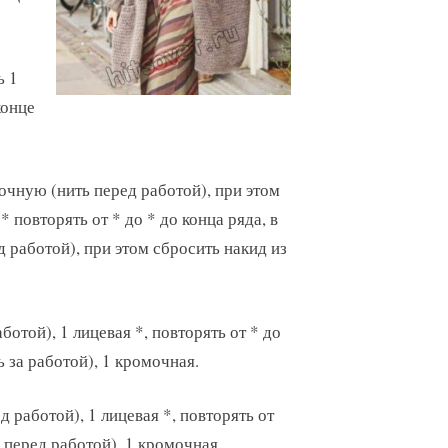
ь 1
конце
ночную (нить перед работой), при этом
 повторять от * до * до конца ряда, в
д работой), при этом сбросить накид из
аботой), 1 лицевая *, повторять от * до
ь за работой), 1 кромочная.
д работой), 1 лицевая *, повторять от
ь перед работой), 1 кромочная.