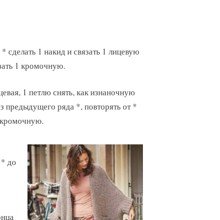
 * сделать 1 накид и связать 1 лицевую
язать 1 кромочную.
ицевая, 1 петлю снять, как изнаночную
из предыдущего ряда *, повторять от *
1 кромочную.
 * до
онца