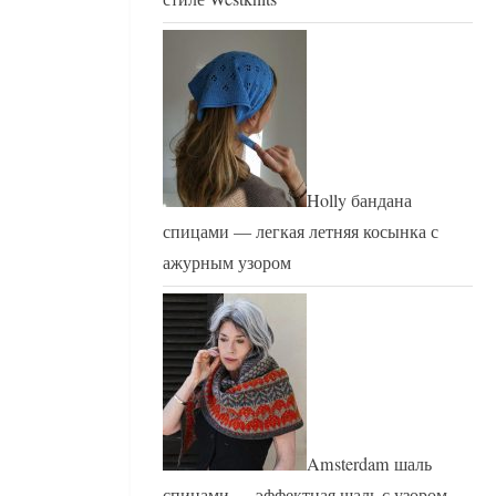
Holly бандана
спицами — легкая летняя косынка с
ажурным узором
Amsterdam шаль
спицами — эффектная шаль с узором