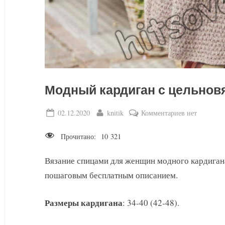
Модный кардиган с цельнов
Posted
By
к
02.12.2020
knitik
Комментариев
нет
on
записи
Прочитано:
10 321
Модный
кардиган
Вязание спицами для женщин модного кардиган
с
пошаговым бесплатным описанием.
цельновязан
рукавами
Размеры кардигана
: 34-40 (42-48).