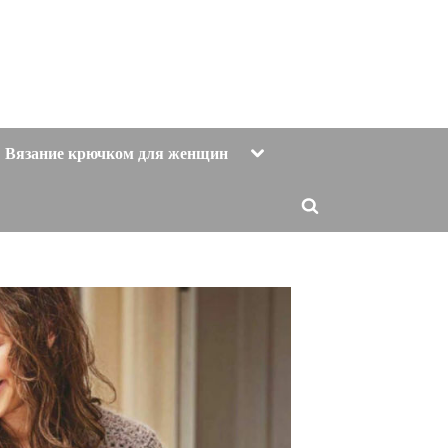
Toggle
Вязание крючком для женщин
sub-
menu
Toggle
search
form