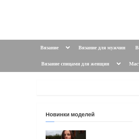
Skip
to
content
Toggle
Вязание
Вязание для мужчин
В
sub-
menu
Toggle
Вязание спицами для женщин
Мас
sub-
menu
Новинки моделей