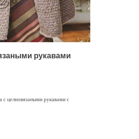
язаными рукавами
а с целновязаными рукавами с
ыми