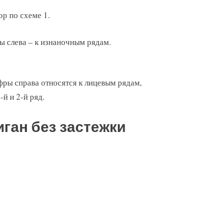
ор по схеме 1.
ы слева – к изнаночным рядам.
фры справа относятся к лицевым рядам,
й и 2-й ряд.
ган без застежки