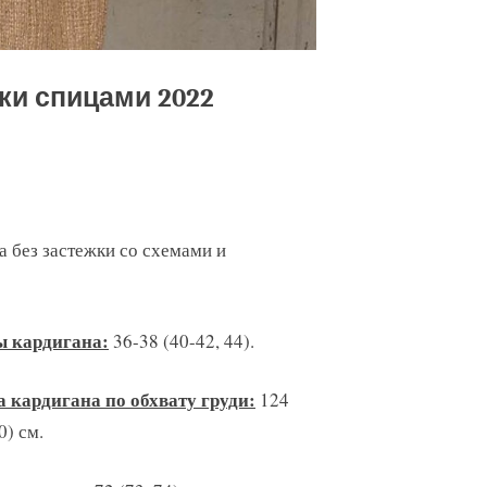
ки спицами 2022
 без застежки со схемами и
ы кардигана:
36-38 (40-42, 44).
кардигана по обхвату груди:
124
0) см.