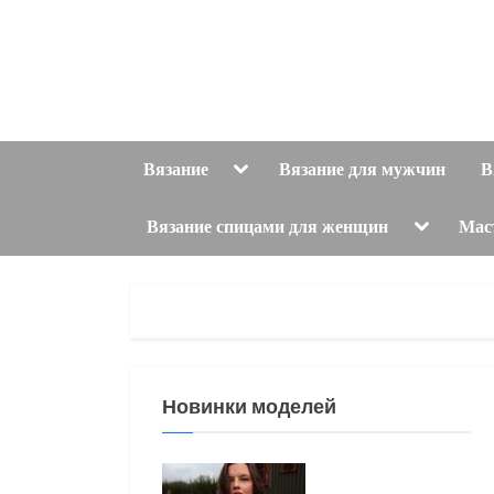
Skip
to
content
Toggle
Вязание
Вязание для мужчин
В
sub-
menu
Toggle
Вязание спицами для женщин
Мас
sub-
menu
Новинки моделей