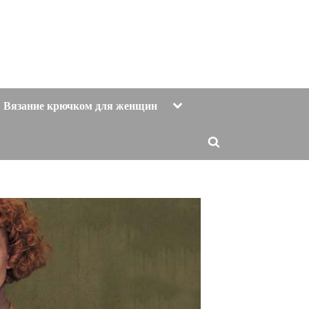
Toggle
Вязание крючком для женщин
sub-
menu
Toggle
search
form