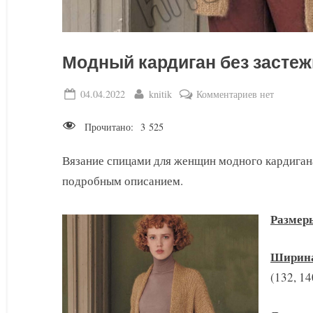
Модный кардиган без застеж
Posted
By
к
04.04.2022
knitik
Комментариев
нет
on
записи
Прочитано:
3 525
Модный
кардиган
Вязание спицами для женщин модного кардигана
без
подробным описанием.
застежки
спицами
2022
Размер
Ширина 
(132, 14