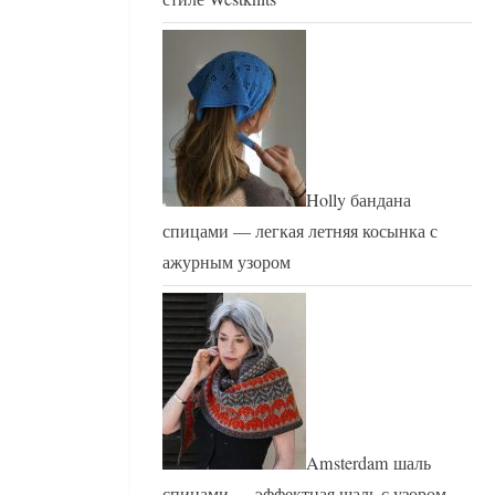
Holly бандана
спицами — легкая летняя косынка с
ажурным узором
Amsterdam шаль
спицами — эффектная шаль с узором