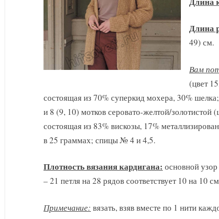
Длина 
Длина 
49) см.
Вам по
(цвет 15
состоящая из 70% суперкид мохера, 30% шелка;
и 8 (9, 10) мотков серовато-желтой/золотистой (ц
состоящая из 83% вискозы, 17% металлизирован
в 25 граммах; спицы № 4 и 4,5.
Плотность вязания кардигана:
основной узор 
– 21 петля на 28 рядов соответствует 10 на 10 см
Примечание:
вязать, взяв вместе по 1 нити кажд