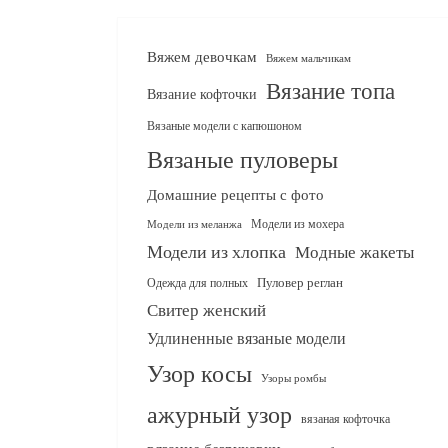
Вяжем девочкам
Вяжем мальчикам
Вязание топа
Вязание кофточки
Вязаные модели с капюшоном
Вязаные пуловеры
Домашние рецепты с фото
Модели из мохера
Модели из меланжа
Модели из хлопка
Модные жакеты
Одежда для полных
Пуловер реглан
Свитер женский
Удлиненные вязаные модели
Узор косы
Узоры ромбы
ажурный узор
вязаная кофточка