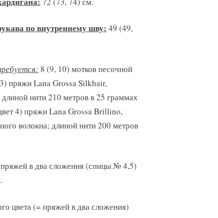
кардигана:
72 (73, 74) см.
рукава по внутреннему шву:
49 (49,
требуется:
8 (9, 10) мотков песочной
3) пряжи Lana Grossa Silkhair,
 длиной нити 210 метров в 25 граммах
вет 4) пряжи Lana Grossa Brillino,
ного волокна; длиной нити 200 метров
пряжей в два сложения (спицы № 4,5)
.
ого цвета (= пряжей в два сложения)