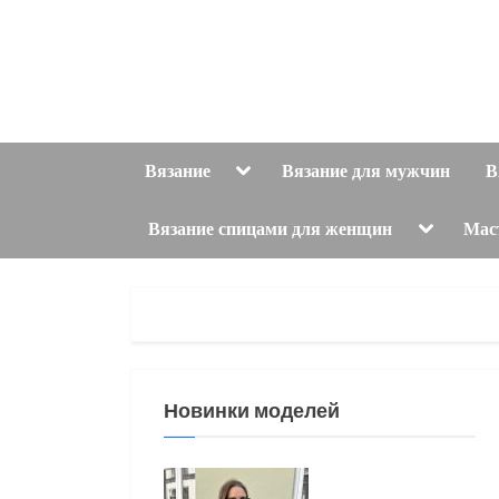
Skip
to
content
Toggle
Вязание
Вязание для мужчин
В
sub-
menu
Toggle
Вязание спицами для женщин
Мас
sub-
menu
Новинки моделей