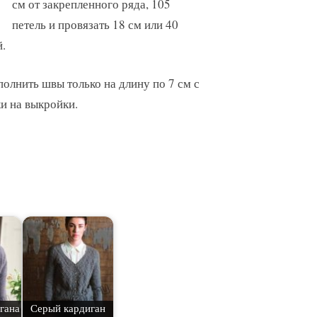
см от закрепленного ряда, 105
петель и провязать 18 см или 40
й.
олнить швы только на длину по 7 см с
ки на выкройки.
гана
Серый кардиган