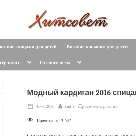
вязание
Х
спицами,
язание спицами для детей
Вязание крючком для детей
и
вязание
крючком,
т
Toggle
Toggle
тер класс
Готовим дома
sub-
sub-
модные
menu
menu
с
вязаные
модели
о
Модный кардиган 2016 спиц
с
пошаговым
в
Posted
By
к
16.08.2016
knitik
Комментариев
нет
описанием
on
записи
е
и
Прочитано:
3 547
Модный
схемами.
т
кардиган
Стильная модель женского кардигана связанног