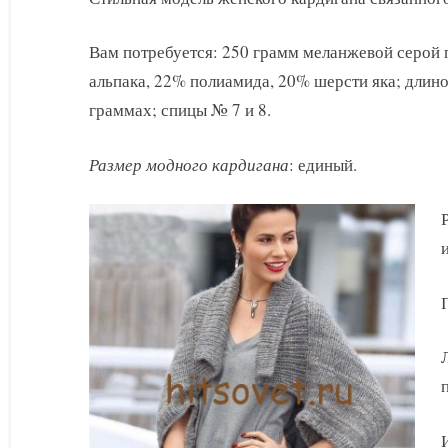
2016
спицами
Вам потребуется: 250 грамм меланжевой серой 
альпака, 22% полиамида, 20% шерсти яка; длино
граммах; спицы № 7 и 8.
Размер модного кардигана
: единый.