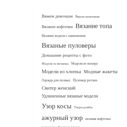
Вяжем девочкам
Вяжем мальчикам
Вязание топа
Вязание кофточки
Вязаные модели с капюшоном
Вязаные пуловеры
Домашние рецепты с фото
Модели из мохера
Модели из меланжа
Модели из хлопка
Модные жакеты
Одежда для полных
Пуловер реглан
Свитер женский
Удлиненные вязаные модели
Узор косы
Узоры ромбы
ажурный узор
вязаная кофточка