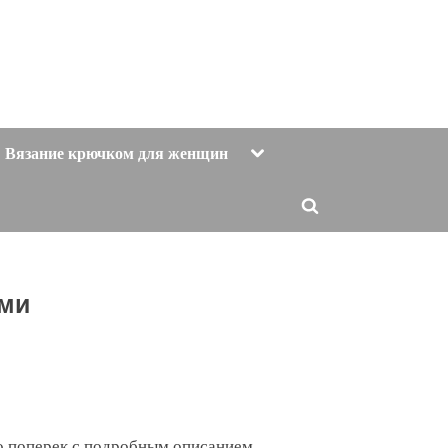
Toggle
Вязание крючком для женщин
sub-
menu
Toggle
search
form
ами
о поперек с подробным описанием.