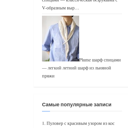
V-образным выр…
Plume шарф спицами
— легкий летний шарф из льняной
пряжи
Самые популярные записи
Пуловер с красивым узором из кос