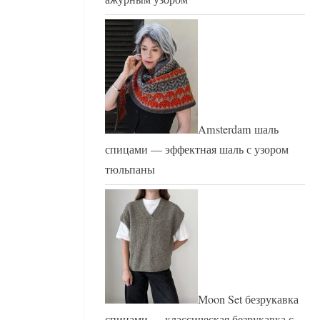
Amsterdam шаль
спицами — эффектная шаль с узором
тюльпаны
Moon Set безрукавка
спицами — классическая безрукавка с