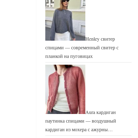
Henley свитер
спицами — современный свитер с
планкой на пуговицах
Aura кардиган
паутинка спицами — воздушный
кардиган из мохера с ажурны…