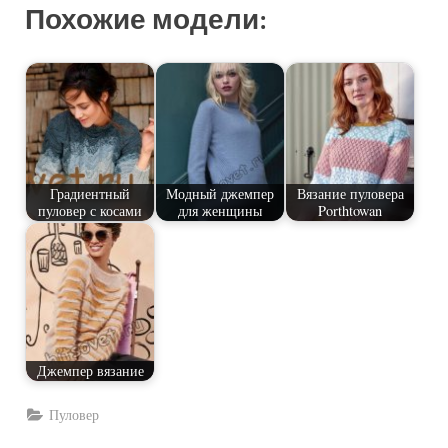
Похожие модели:
Градиентный
Модный джемпер
Вязание пуловера
пуловер с косами
для женщины
Porthtowan
Джемпер вязание
Пуловер