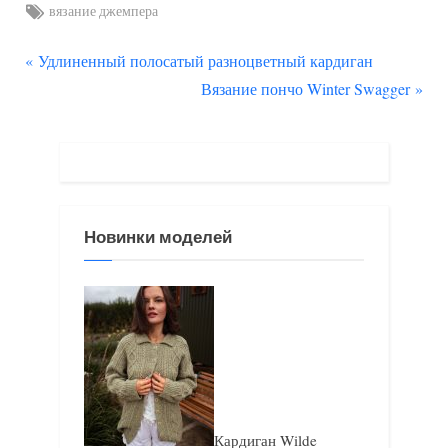
Tags:
вязание джемпера
П
Навигация
Удлиненный полосатый разноцветный кардиган
р
С
Вязание пончо Winter Swagger
по
е
л
д
е
записям
ы
д
д
у
у
ю
Новинки моделей
щ
щ
а
а
я
я
з
з
а
а
п
п
и
и
Кардиган Wilde