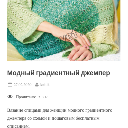
Модный градиентный джемпер
Posted
By
27.02.2020
knitik
on
Прочитано:
3 307
Вязание спицами для женщин модного градиентного
джемпера со схемой и пошаговым бесплатным
описанием.