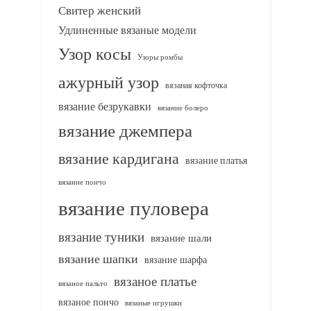
Свитер женский
Удлиненные вязаные модели
Узор косы
Узоры ромбы
ажурный узор
вязаная кофточка
вязание безрукавки
вязание болеро
вязание джемпера
вязание кардигана
вязание платья
вязание пончо
вязание пуловера
вязание туники
вязание шали
вязание шапки
вязание шарфа
вязаное платье
вязаное пальто
вязаное пончо
вязаные игрушки