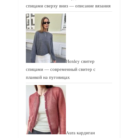
с
с
спицами сверху вниз — описание вязания
ь
ь
:
:
Henley свитер
спицами — современный свитер с
планкой на пуговицах
Aura кардиган