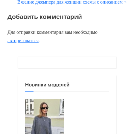
р
С
Вязание джемпера для женщин схемы с описанием
по
е
л
Добавить комментарий
д
е
записям
ы
д
Для отправки комментария вам необходимо
д
у
авторизоваться
.
у
ю
щ
щ
а
а
я
я
з
з
Новинки моделей
а
а
п
п
и
и
с
с
ь
ь
:
: