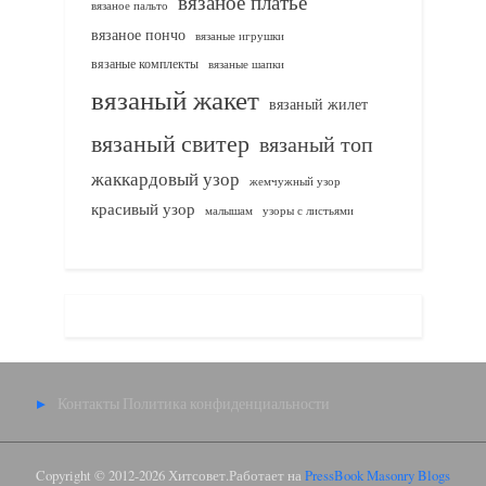
вязаное платье
вязаное пальто
вязаное пончо
вязаные игрушки
вязаные комплекты
вязаные шапки
вязаный жакет
вязаный жилет
вязаный свитер
вязаный топ
жаккардовый узор
жемчужный узор
красивый узор
узоры с листьями
малышам
Контакты
Политика конфиденциальности
Copyright © 2012-2026 Хитсовет.
Работает на
PressBook Masonry Blogs