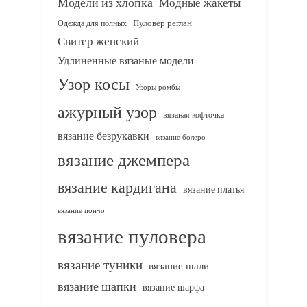
Модели из хлопка
Модные жакеты
Одежда для полных
Пуловер реглан
Свитер женский
Удлиненные вязаные модели
Узор косы
Узоры ромбы
ажурный узор
вязаная кофточка
вязание безрукавки
вязание болеро
вязание джемпера
вязание кардигана
вязание платья
вязание пончо
вязание пуловера
вязание туники
вязание шали
вязание шапки
вязание шарфа