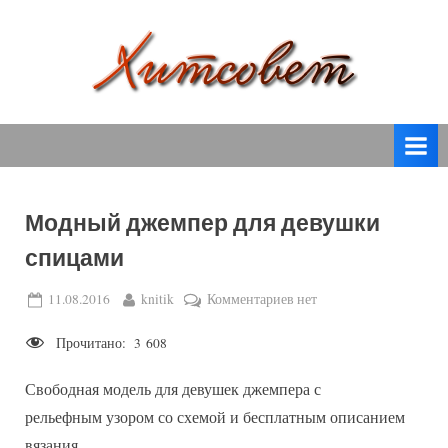
Skip
to
content
вязание
Х
спицами,
и
вязание
т
крючком,
модные
с
вязаные
Модный джемпер для девушки
о
модели
спицами
с
в
пошаговым
е
Posted
By
к
11.08.2016
knitik
Комментариев
нет
описанием
on
записи
т
и
Прочитано:
3 608
Модный
схемами.
джемпер
Свободная модель для девушек джемпера с
для
девушки
рельефным узором со схемой и бесплатным описанием
спицами
вязания.