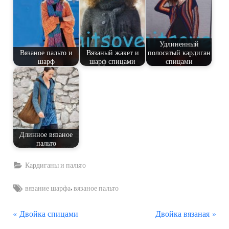
Удлиненный
Вязаное пальто и
Вязаный жакет и
полосатый кардиган
шарф
шарф спицами
спицами
Длинное вязаное
пальто
Кардиганы и пальто
Tags:
,
вязание шарфа
вязаное пальто
П
С
Навигация
Двойка спицами
Двойка вязаная
р
л