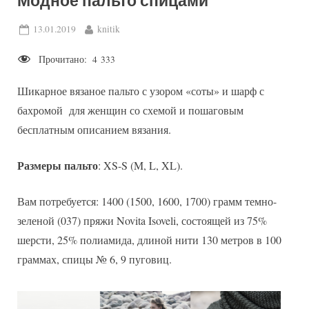
Модное пальто спицами
Posted
By
13.01.2019
knitik
on
Прочитано:
4 333
Шикарное вязаное пальто с узором «соты» и шарф с
бахромой для женщин со схемой и пошаговым
бесплатным описанием вязания.
Размеры пальто
: XS-S (M, L, XL).
Вам потребуется: 1400 (1500, 1600, 1700) грамм темно-
зеленой (037) пряжи Novita Isoveli, состоящей из 75%
шерсти, 25% полиамида, длиной нити 130 метров в 100
граммах, спицы № 6, 9 пуговиц.