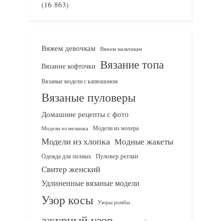
(16 863)
Вяжем девочкам
Вяжем мальчикам
Вязание топа
Вязание кофточки
Вязаные модели с капюшоном
Вязаные пуловеры
Домашние рецепты с фото
Модели из мохера
Модели из меланжа
Модели из хлопка
Модные жакеты
Одежда для полных
Пуловер реглан
Свитер женский
Удлиненные вязаные модели
Узор косы
Узоры ромбы
ажурный узор