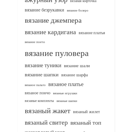
вязаная кофточка
вязание безрукавки
вязание болеро
вязание джемпера
вязание кардигана
вязание платья
вязание пончо
вязание пуловера
вязание туники
вязание шали
вязание шапки
вязание шарфа
вязаное платье
вязаное пальто
вязаное пончо
вязаные игрушки
вязаные комплекты
вязаные шапки
вязаный жакет
вязаный жилет
вязаный свитер
вязаный топ