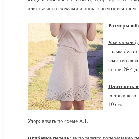
юбка
«листьев» со схемами и пошаговым описанием.
Swing
by
Spring
Размеры юб
Skirt
Вам потребу
грамм белой 
эластичная л
спицы № 4 дл
Плотность в
рядов в высо
10 см.
Узор:
вязать по схеме А.1.
Прибавка петель:
выполняется попеременно пер