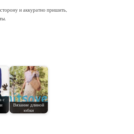
 сторону и аккуратно пришить,
ты.
а с
и
Вязание длиной
юбки