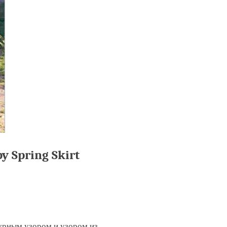
 Spring Skirt
журным узором и узором из