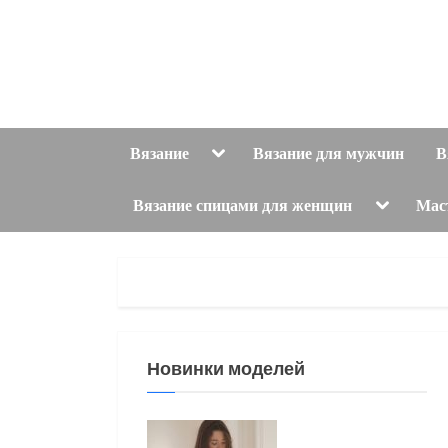
Skip
to
content
Toggle
Вязание
Вязание для мужчин
В
sub-
menu
Toggle
Вязание спицами для женщин
Мас
sub-
menu
Новинки моделей