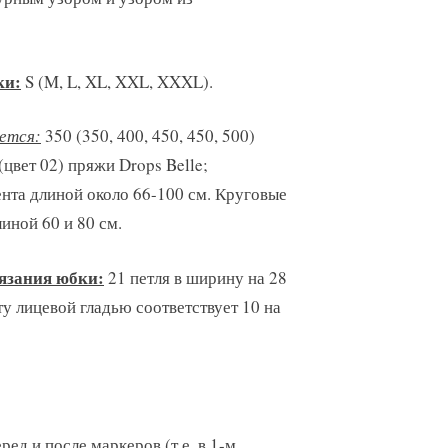
ки:
S (M, L, XL, XXL, XXXL).
ется:
350 (350, 400, 450, 450, 500)
(цвет 02) пряжи Drops Belle;
ента длиной около 66-100 см. Круговые
иной 60 и 80 см.
язания юбки:
21 петля в ширину на 28
ту лицевой гладью соответствует 10 на
ед и после маркеров (т.е. в 1-м