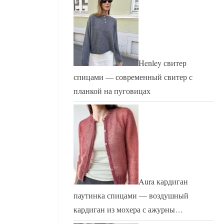
Henley свитер
спицами — современный свитер с
планкой на пуговицах
Aura кардиган
паутинка спицами — воздушный
кардиган из мохера с ажурны…