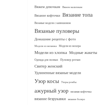
Вяжем девочкам
Вяжем мальчикам
Вязание топа
Вязание кофточки
Вязаные модели с капюшоном
Вязаные пуловеры
Домашние рецепты с фото
Модели из мохера
Модели из меланжа
Модели из хлопка
Модные жакеты
Одежда для полных
Пуловер реглан
Свитер женский
Удлиненные вязаные модели
Узор косы
Узоры ромбы
ажурный узор
вязаная кофточка
вязание безрукавки
вязание болеро