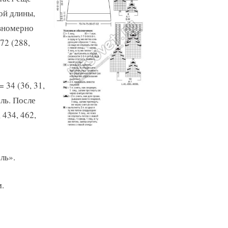
мой длины,
авномерно
272 (288,
 34 (36, 31,
ель. После
 434, 462,
ль».
м.