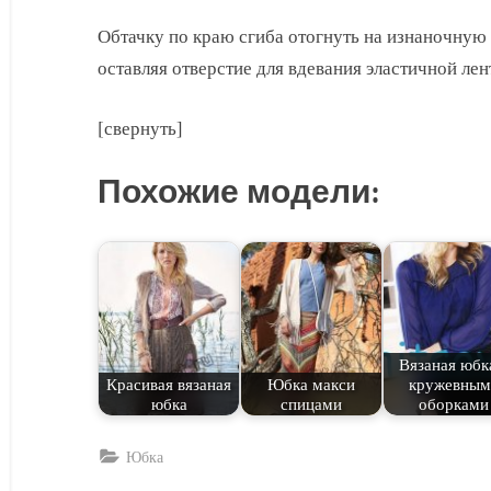
Обтачку по краю сгиба отогнуть на изнаночную
оставляя отверстие для вдевания эластичной лен
[свернуть]
Похожие модели:
Вязаная юбк
Красивая вязаная
Юбка макси
кружевным
юбка
спицами
оборками
Юбка