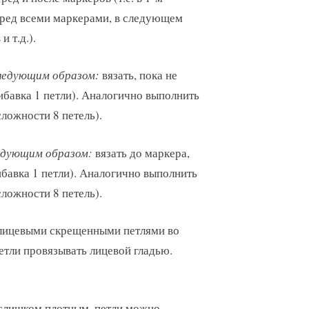
еред всеми маркерами, в следующем
 т.д.).
ледующим образом:
вязать, пока не
рибавка 1 петли). Аналогично выполнить
ложности 8 петель).
едующим образом:
вязать до маркера,
ибавка 1 петли). Аналогично выполнить
ложности 8 петель).
 лицевыми скрещенными петлями во
етли провязывать лицевой гладью.
 слишком плотным, петли можно