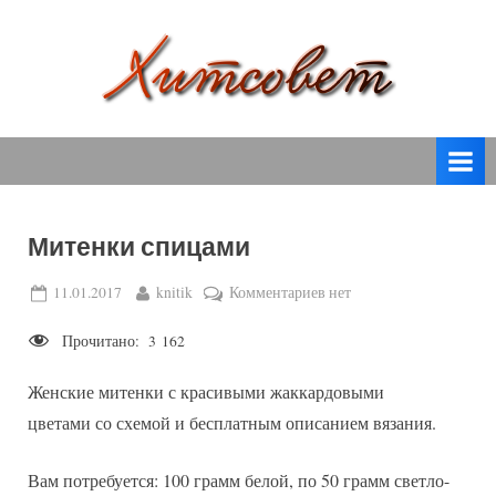
Skip
to
content
вязание
Х
спицами,
и
вязание
т
крючком,
модные
с
вязаные
Митенки спицами
о
модели
с
в
Posted
By
к
11.01.2017
knitik
Комментариев
нет
пошаговым
on
записи
е
описанием
Прочитано:
3 162
Митенки
т
и
спицами
схемами.
Женские митенки с красивыми жаккардовыми
цветами со схемой и бесплатным описанием вязания.
Вам потребуется: 100 грамм белой, по 50 грамм светло-