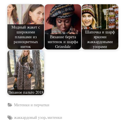
Модный жакет с
широкими
Шапочка и шарф
планками из
Вязание берета
яркими
разноцветных
митенок и шарфа
жаккардовыми
ниток
Grizedale
узорами
Вязаное пальто 2018
Митенки и перчатки
Tags:
,
жаккардовый узор
митенки