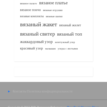
вязаное платье
вязаное пальто
вязаное пончо
вязаные игрушки
вязаные комплекты
вязаные шапки
вязаный жакет
вязаный жилет
вязаный свитер
вязаный топ
жаккардовый узор
жемчужный узор
красивый узор
узоры с листьями
малышам
Контакты
Политика конфиденциальности