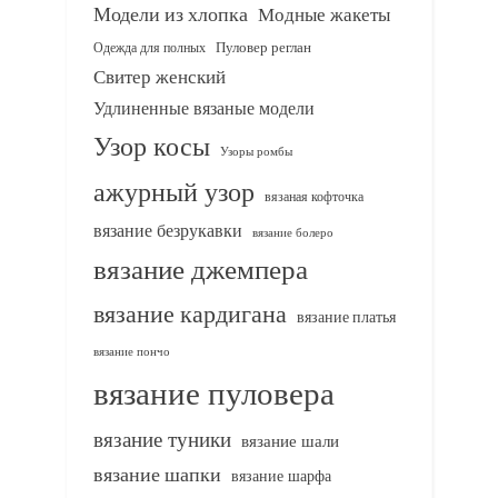
Модели из хлопка
Модные жакеты
Одежда для полных
Пуловер реглан
Свитер женский
Удлиненные вязаные модели
Узор косы
Узоры ромбы
ажурный узор
вязаная кофточка
вязание безрукавки
вязание болеро
вязание джемпера
вязание кардигана
вязание платья
вязание пончо
вязание пуловера
вязание туники
вязание шали
вязание шапки
вязание шарфа