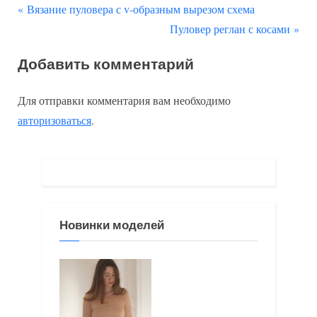
П
Навигация
Вязание пуловера с v-образным вырезом схема
р
С
Пуловер реглан с косами
по
е
л
Добавить комментарий
д
е
записям
ы
д
Для отправки комментария вам необходимо
д
у
авторизоваться
.
у
ю
щ
щ
а
а
я
я
з
з
Новинки моделей
а
а
п
п
и
и
с
с
ь
ь