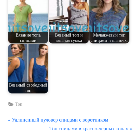
Вязание топа
Вязаный топ и
Меланжевый топ
спицами
вязаная сумка
спицами и шапочка
Вязаный свободный
топ
Топ
П
Навигация
Удлиненный пуловер спицами с воротником
р
С
Топ спицами в красно-черных тонах
по
е
л