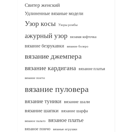
Свитер женский
Удлиненные вязаные модели
Узор косы
Узоры ромбы
ажурный узор
вязаная кофточка
вязание безрукавки
вязание болеро
вязание джемпера
вязание кардигана
вязание платья
вязание пончо
вязание пуловера
вязание туники
вязание шали
вязание шапки
вязание шарфа
вязаное платье
вязаное пальто
вязаное пончо
вязаные игрушки