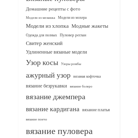
Домашние рецепты с фото
Модели из мохера
Модели из меланжа
Модели из хлопка
Модные жакеты
Одежда для полных
Пуловер реглан
Свитер женский
Удлиненные вязаные модели
Узор косы
Узоры ромбы
ажурный узор
вязаная кофточка
вязание безрукавки
вязание болеро
вязание джемпера
вязание кардигана
вязание платья
вязание пончо
вязание пуловера