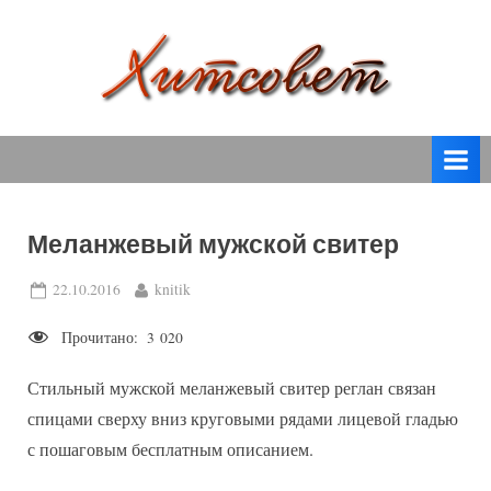
Skip
to
content
вязание
Х
спицами,
и
вязание
т
крючком,
модные
с
вязаные
Меланжевый мужской свитер
о
модели
с
в
Posted
By
22.10.2016
knitik
пошаговым
on
е
описанием
Прочитано:
3 020
т
и
схемами.
Стильный мужской меланжевый свитер реглан связан
спицами сверху вниз круговыми рядами лицевой гладью
с пошаговым бесплатным описанием.