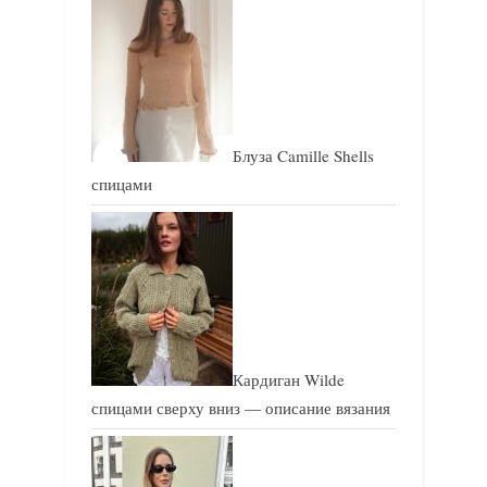
а
я
я
з
з
а
а
п
п
и
Блуза Camille Shells
и
с
спицами
с
ь
ь
:
:
Кардиган Wilde
спицами сверху вниз — описание вязания