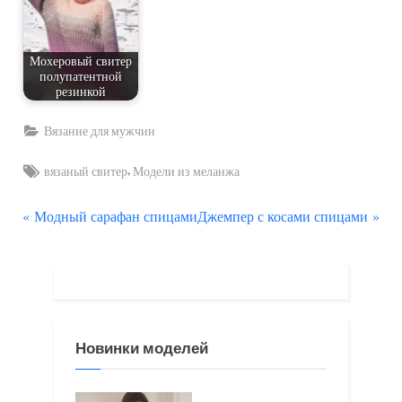
Мохеровый свитер
полупатентной
резинкой
Вязание для мужчин
Tags:
,
вязаный свитер
Модели из меланжа
П
С
Навигация
Модный сарафан спицами
Джемпер с косами спицами
р
л
по
е
е
д
д
записям
ы
у
д
ю
Новинки моделей
у
щ
щ
а