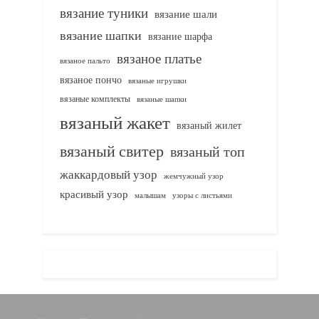
вязание туники
вязание шали
вязание шапки
вязание шарфа
вязаное платье
вязаное пальто
вязаное пончо
вязаные игрушки
вязаные комплекты
вязаные шапки
вязаный жакет
вязаный жилет
вязаный свитер
вязаный топ
жаккардовый узор
жемчужный узор
красивый узор
узоры с листьями
малышам