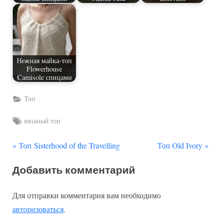
Нежная майка-топ
Flowerhouse
Camisole спицами
Топ
Tags:
вязаный топ
П
С
Навигация
Топ Sisterhood of the Travelling
Топ Old Ivory
р
л
по
Добавить комментарий
е
е
д
д
записям
Для отправки комментария вам необходимо
ы
у
авторизоваться
.
д
ю