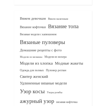
Вяжем девочкам
Вяжем мальчикам
Вязание топа
Вязание кофточки
Вязаные модели с капюшоном
Вязаные пуловеры
Домашние рецепты с фото
Модели из мохера
Модели из меланжа
Модели из хлопка
Модные жакеты
Одежда для полных
Пуловер реглан
Свитер женский
Удлиненные вязаные модели
Узор косы
Узоры ромбы
ажурный узор
вязаная кофточка