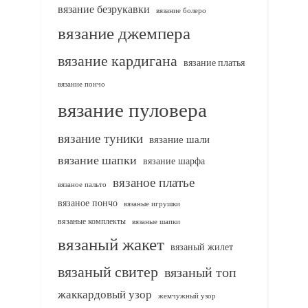
вязание безрукавки
вязание болеро
вязание джемпера
вязание кардигана
вязание платья
вязание пончо
вязание пуловера
вязание туники
вязание шали
вязание шапки
вязание шарфа
вязаное платье
вязаное пальто
вязаное пончо
вязаные игрушки
вязаные комплекты
вязаные шапки
вязаный жакет
вязаный жилет
вязаный свитер
вязаный топ
жаккардовый узор
жемчужный узор