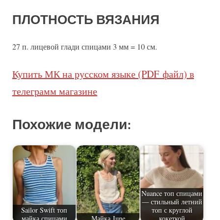
ПЛОТНОСТЬ ВЯЗАНИЯ
27 п. лицевой глади спицами 3 мм = 10 см.
Купить МК на русском языке (PDF файл) в
телеграмм магазине
Похожие модели:
Nuance топ спицами
— стильный летний
Sailor Swift топ
топ с круглой
майка спицами
Майка June
кокеткой