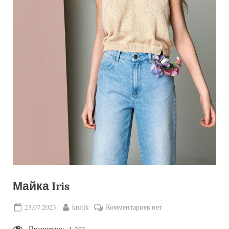
Майка Iris
Posted
By
к
23.07.2023
knitik
Комментариев
нет
on
записи