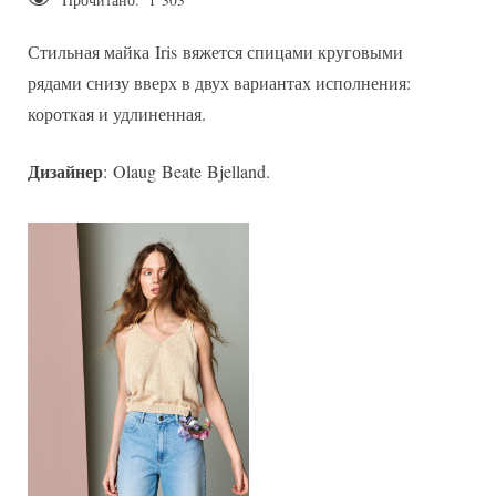
Прочитано:
1 303
Майка
Iris
Стильная майка Iris вяжется спицами круговыми
рядами снизу вверх в двух вариантах исполнения:
короткая и удлиненная.
Дизайнер
: Olaug Beate Bjelland.