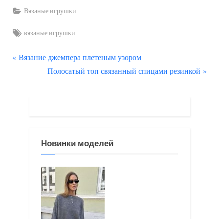
Вязаные игрушки
Tags:
вязаные игрушки
П
Навигация
Вязание джемпера плетеным узором
р
С
Полосатый топ связанный спицами резинкой
по
е
л
д
е
записям
ы
д
д
у
у
ю
Новинки моделей
щ
щ
а
а
я
я
з
з
а
а