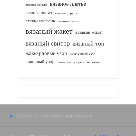
вязаное платье
вязаное пальто
вязаное пончо
вязаные игрушки
вязаные комплекты
вязаные шапки
вязаный жакет
вязаный жилет
вязаный свитер
вязаный топ
жаккардовый узор
жемчужный узор
красивый узор
узоры с листьями
малышам
Контакты
Политика конфиденциальности