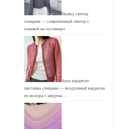
п
п
и
и
Henley свитер
с
с
спицами — современный свитер с
ь
ь
планкой на пуговицах
:
:
Aura кардиган
паутинка спицами — воздушный кардиган
из мохера с ажурны…