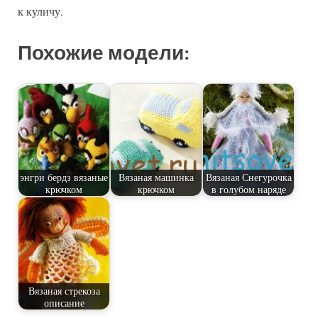
к куличу.
Похожие модели:
энгри бердз вязаные
Вязаная машинка
Вязаная Снегурочка
крючком
крючком
в голубом наряде
Вязаная стрекоза
описание