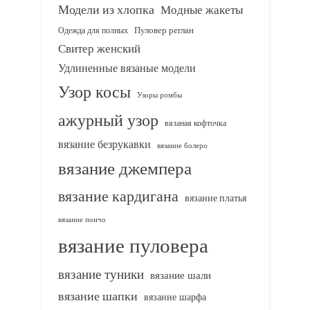
Модели из хлопка
Модные жакеты
Одежда для полных
Пуловер реглан
Свитер женский
Удлиненные вязаные модели
Узор косы
Узоры ромбы
ажурный узор
вязаная кофточка
вязание безрукавки
вязание болеро
вязание джемпера
вязание кардигана
вязание платья
вязание пончо
вязание пуловера
вязание туники
вязание шали
вязание шапки
вязание шарфа