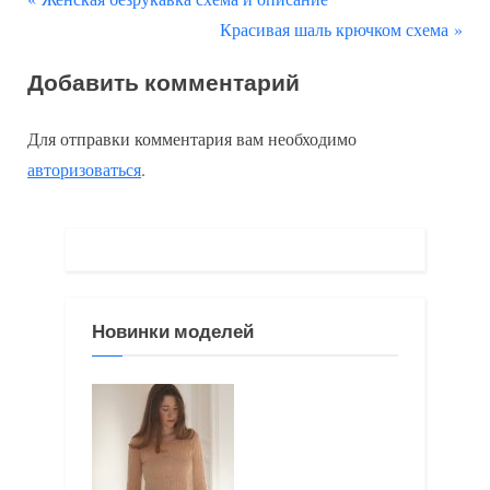
Навигация
р
С
Красивая шаль крючком схема
по
е
л
Добавить комментарий
д
е
записям
ы
д
Для отправки комментария вам необходимо
д
у
авторизоваться
.
у
ю
щ
щ
а
а
я
я
з
з
Новинки моделей
а
а
п
п
и
и
с
с
ь
ь
:
: