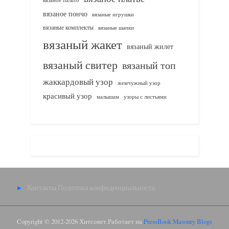
вязаное пончо
вязаные игрушки
вязаные комплекты
вязаные шапки
вязаный жакет
вязаный жилет
вязаный свитер
вязаный топ
жаккардовый узор
жемчужный узор
красивый узор
узоры с листьями
малышам
Контакты
Политика конфиденциальности
Copyright © 2012-2026 Хитсовет.
Работает на
PressBook Masonry Blogs