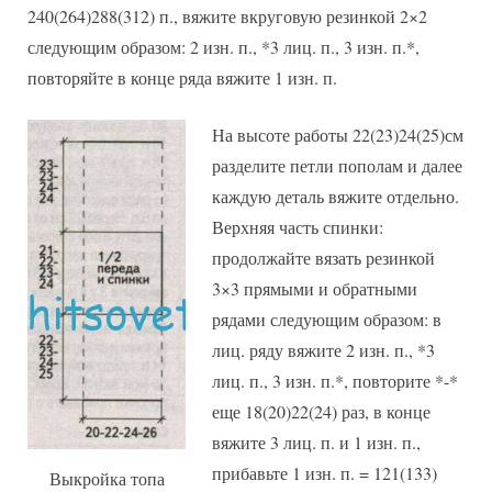
240(264)288(312) п., вяжите вкруговую резинкой 2×2
следующим образом: 2 изн. п., *3 лиц. п., 3 изн. п.*,
повторяйте в конце ряда вяжите 1 изн. п.
На высоте работы 22(23)24(25)см
разделите петли пополам и далее
каждую деталь вяжите отдельно.
Верхняя часть спинки:
продолжайте вязать резинкой
3×3 прямыми и обратными
рядами следующим образом: в
лиц. ряду вяжите 2 изн. п., *3
лиц. п., 3 изн. п.*, повторите *-*
еще 18(20)22(24) раз, в конце
вяжите 3 лиц. п. и 1 изн. п.,
прибавьте 1 изн. п. = 121(133)
Выкройка топа