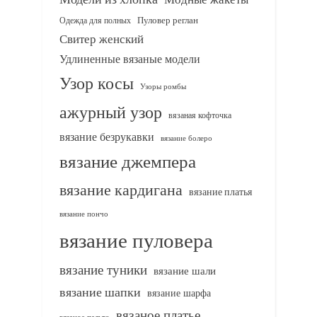
Одежда для полных
Пуловер реглан
Свитер женский
Удлиненные вязаные модели
Узор косы
Узоры ромбы
ажурный узор
вязаная кофточка
вязание безрукавки
вязание болеро
вязание джемпера
вязание кардигана
вязание платья
вязание пончо
вязание пуловера
вязание туники
вязание шали
вязание шапки
вязание шарфа
вязаное платье
вязаное пальто